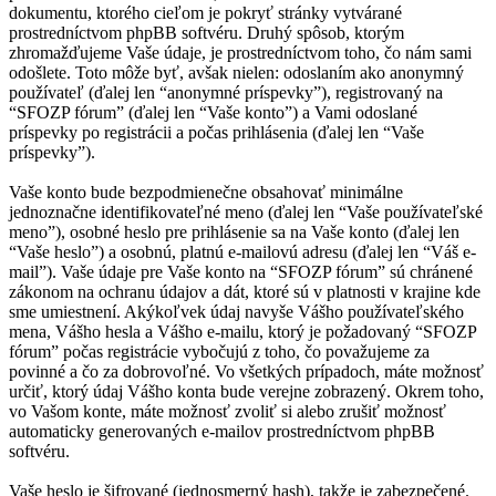
dokumentu, ktorého cieľom je pokryť stránky vytvárané
prostredníctvom phpBB softvéru. Druhý spôsob, ktorým
zhromažďujeme Vaše údaje, je prostredníctvom toho, čo nám sami
odošlete. Toto môže byť, avšak nielen: odoslaním ako anonymný
používateľ (ďalej len “anonymné príspevky”), registrovaný na
“SFOZP fórum” (ďalej len “Vaše konto”) a Vami odoslané
príspevky po registrácii a počas prihlásenia (ďalej len “Vaše
príspevky”).
Vaše konto bude bezpodmienečne obsahovať minimálne
jednoznačne identifikovateľné meno (ďalej len “Vaše používateľské
meno”), osobné heslo pre prihlásenie sa na Vaše konto (ďalej len
“Vaše heslo”) a osobnú, platnú e-mailovú adresu (ďalej len “Váš e-
mail”). Vaše údaje pre Vaše konto na “SFOZP fórum” sú chránené
zákonom na ochranu údajov a dát, ktoré sú v platnosti v krajine kde
sme umiestnení. Akýkoľvek údaj navyše Vášho používateľského
mena, Vášho hesla a Vášho e-mailu, ktorý je požadovaný “SFOZP
fórum” počas registrácie vybočujú z toho, čo považujeme za
povinné a čo za dobrovoľné. Vo všetkých prípadoch, máte možnosť
určiť, ktorý údaj Vášho konta bude verejne zobrazený. Okrem toho,
vo Vašom konte, máte možnosť zvoliť si alebo zrušiť možnosť
automaticky generovaných e-mailov prostredníctvom phpBB
softvéru.
Vaše heslo je šifrované (jednosmerný hash), takže je zabezpečené.