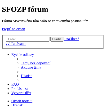
SFOZP fórum
Fórum Slovenského fóra osôb so zdravotným postihnutím
Prejsť na obsah
Rozšírené
Hľadať
vyhľadávanie
Rýchle odkazy
Temy bez odpovedí
Aktívne témy
Hľadať
FAQ
Prihlásiť sa
Vytvoriť účet
Obsah portálu
Hľadať