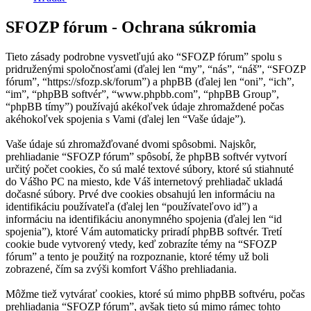
SFOZP fórum - Ochrana súkromia
Tieto zásady podrobne vysvetľujú ako “SFOZP fórum” spolu s
pridruženými spoločnosťami (ďalej len “my”, “nás”, “náš”, “SFOZP
fórum”, “https://sfozp.sk/forum”) a phpBB (ďalej len “oni”, “ich”,
“im”, “phpBB softvér”, “www.phpbb.com”, “phpBB Group”,
“phpBB tímy”) používajú akékoľvek údaje zhromaždené počas
akéhokoľvek spojenia s Vami (ďalej len “Vaše údaje”).
Vaše údaje sú zhromažďované dvomi spôsobmi. Najskôr,
prehliadanie “SFOZP fórum” spôsobí, že phpBB softvér vytvorí
určitý počet cookies, čo sú malé textové súbory, ktoré sú stiahnuté
do Vášho PC na miesto, kde Váš internetový prehliadač ukladá
dočasné súbory. Prvé dve cookies obsahujú len informáciu na
identifikáciu používateľa (ďalej len “používateľovo id”) a
informáciu na identifikáciu anonymného spojenia (ďalej len “id
spojenia”), ktoré Vám automaticky priradí phpBB softvér. Tretí
cookie bude vytvorený vtedy, keď zobrazíte témy na “SFOZP
fórum” a tento je použitý na rozpoznanie, ktoré témy už boli
zobrazené, čím sa zvýši komfort Vášho prehliadania.
Môžme tiež vytvárať cookies, ktoré sú mimo phpBB softvéru, počas
prehliadania “SFOZP fórum”, avšak tieto sú mimo rámec tohto