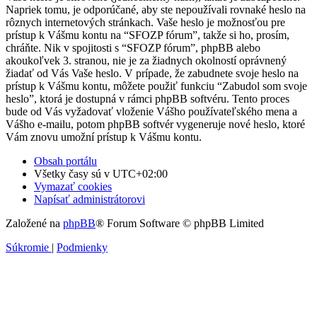
Napriek tomu, je odporúčané, aby ste nepoužívali rovnaké heslo na
rôznych internetových stránkach. Vaše heslo je možnosťou pre
prístup k Vášmu kontu na “SFOZP fórum”, takže si ho, prosím,
chráňte. Nik v spojitosti s “SFOZP fórum”, phpBB alebo
akoukoľvek 3. stranou, nie je za žiadnych okolností oprávnený
žiadať od Vás Vaše heslo. V prípade, že zabudnete svoje heslo na
prístup k Vášmu kontu, môžete použiť funkciu “Zabudol som svoje
heslo”, ktorá je dostupná v rámci phpBB softvéru. Tento proces
bude od Vás vyžadovať vloženie Vášho používateľského mena a
Vášho e-mailu, potom phpBB softvér vygeneruje nové heslo, ktoré
Vám znovu umožní prístup k Vášmu kontu.
Obsah portálu
Všetky časy sú v
UTC+02:00
Vymazať cookies
Napísať administrátorovi
Založené na
phpBB
® Forum Software © phpBB Limited
Súkromie
|
Podmienky