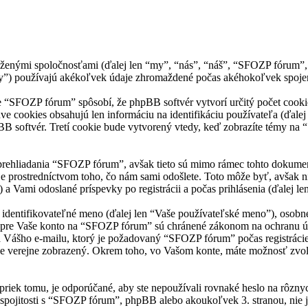
enými spoločnosťami (ďalej len “my”, “nás”, “náš”, “SFOZP fórum”, “h
používajú akékoľvek údaje zhromaždené počas akéhokoľvek spojenia
“SFOZP fórum” spôsobí, že phpBB softvér vytvorí určitý počet cookies
ve cookies obsahujú len informáciu na identifikáciu používateľa (ďale
pBB softvér. Tretí cookie bude vytvorený vtedy, keď zobrazíte témy na 
prehliadania “SFOZP fórum”, avšak tieto sú mimo rámec tohto dokumen
 prostredníctvom toho, čo nám sami odošlete. Toto môže byť, avšak 
a Vami odoslané príspevky po registrácii a počas prihlásenia (ďalej le
ntifikovateľné meno (ďalej len “Vaše používateľské meno”), osobné he
e pre Vaše konto na “SFOZP fórum” sú chránené zákonom na ochranu údaj
Vášho e-mailu, ktorý je požadovaný “SFOZP fórum” počas registrácie
de verejne zobrazený. Okrem toho, vo Vašom konte, máte možnosť zvol
priek tomu, je odporúčané, aby ste nepoužívali rovnaké heslo na rôzny
spojitosti s “SFOZP fórum”, phpBB alebo akoukoľvek 3. stranou, nie j