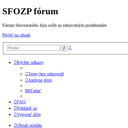
SFOZP fórum
Fórum Slovenského fóra osôb so zdravotným postihnutím
Prejsť na obsah
Rozšírené
Hľadať
vyhľadávanie
Rýchle odkazy
Temy bez odpovedí
Aktívne témy
Hľadať
FAQ
Prihlásiť sa
Vytvoriť účet
Obsah portálu