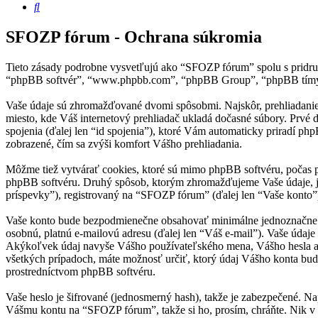
Hľadať
SFOZP fórum - Ochrana súkromia
Tieto zásady podrobne vysvetľujú ako “SFOZP fórum” spolu s pridruž
“phpBB softvér”, “www.phpbb.com”, “phpBB Group”, “phpBB tímy”) 
Vaše údaje sú zhromažďované dvomi spôsobmi. Najskôr, prehliadanie 
miesto, kde Váš internetový prehliadač ukladá dočasné súbory. Prvé d
spojenia (ďalej len “id spojenia”), ktoré Vám automaticky priradí ph
zobrazené, čím sa zvýši komfort Vášho prehliadania.
Môžme tiež vytvárať cookies, ktoré sú mimo phpBB softvéru, počas 
phpBB softvéru. Druhý spôsob, ktorým zhromažďujeme Vaše údaje, je
príspevky”), registrovaný na “SFOZP fórum” (ďalej len “Vaše konto”) 
Vaše konto bude bezpodmienečne obsahovať minimálne jednoznačne ide
osobnú, platnú e-mailovú adresu (ďalej len “Váš e-mail”). Vaše údaj
Akýkoľvek údaj navyše Vášho používateľského mena, Vášho hesla a 
všetkých prípadoch, máte možnosť určiť, ktorý údaj Vášho konta bu
prostredníctvom phpBB softvéru.
Vaše heslo je šifrované (jednosmerný hash), takže je zabezpečené. Na
Vášmu kontu na “SFOZP fórum”, takže si ho, prosím, chráňte. Nik v 