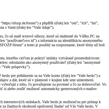
ttps://sfozp.sk/forum”) a phpBB (ďalej len “oni”, “ich”, “im”,
 s Vami (ďalej len “Vaše údaje”).
, čo sú malé textové súbory, ktoré sú stiahnuté do Vášho PC na
j len “používateľovo id”) a informáciu na identifikáciu anonymného
“SFOZP fórum” a tento je použitý na rozpoznanie, ktoré témy už boli
tu, ktorého cieľom je pokryť stránky vytvárané prostredníctvom
nielen: odoslaním ako anonymný používateľ (ďalej len “anonymné
n “Vaše príspevky”).
slo pre prihlásenie sa na Vaše konto (ďalej len “Vaše heslo”) a
ov a dát, ktoré sú v platnosti v krajine kde sme umiestnení.
 vybočujú z toho, čo považujeme za povinné a čo za dobrovoľné. Vo
iť si alebo zrušiť možnosť automaticky generovaných e-mailov
ch internetových stránkach. Vaše heslo je možnosťou pre prístup k
e za žiadnych okolností oprávnený žiadať od Vás Vaše heslo. V