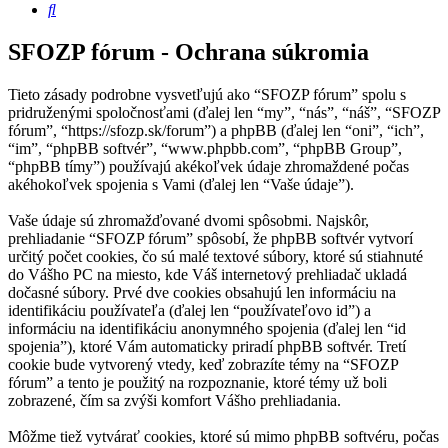
Hľadať
SFOZP fórum - Ochrana súkromia
Tieto zásady podrobne vysvetľujú ako “SFOZP fórum” spolu s
pridruženými spoločnosťami (ďalej len “my”, “nás”, “náš”, “SFOZP
fórum”, “https://sfozp.sk/forum”) a phpBB (ďalej len “oni”, “ich”,
“im”, “phpBB softvér”, “www.phpbb.com”, “phpBB Group”,
“phpBB tímy”) používajú akékoľvek údaje zhromaždené počas
akéhokoľvek spojenia s Vami (ďalej len “Vaše údaje”).
Vaše údaje sú zhromažďované dvomi spôsobmi. Najskôr,
prehliadanie “SFOZP fórum” spôsobí, že phpBB softvér vytvorí
určitý počet cookies, čo sú malé textové súbory, ktoré sú stiahnuté
do Vášho PC na miesto, kde Váš internetový prehliadač ukladá
dočasné súbory. Prvé dve cookies obsahujú len informáciu na
identifikáciu používateľa (ďalej len “používateľovo id”) a
informáciu na identifikáciu anonymného spojenia (ďalej len “id
spojenia”), ktoré Vám automaticky priradí phpBB softvér. Tretí
cookie bude vytvorený vtedy, keď zobrazíte témy na “SFOZP
fórum” a tento je použitý na rozpoznanie, ktoré témy už boli
zobrazené, čím sa zvýši komfort Vášho prehliadania.
Môžme tiež vytvárať cookies, ktoré sú mimo phpBB softvéru, počas