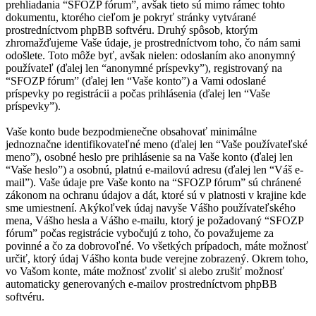
prehliadania “SFOZP fórum”, avšak tieto sú mimo rámec tohto
dokumentu, ktorého cieľom je pokryť stránky vytvárané
prostredníctvom phpBB softvéru. Druhý spôsob, ktorým
zhromažďujeme Vaše údaje, je prostredníctvom toho, čo nám sami
odošlete. Toto môže byť, avšak nielen: odoslaním ako anonymný
používateľ (ďalej len “anonymné príspevky”), registrovaný na
“SFOZP fórum” (ďalej len “Vaše konto”) a Vami odoslané
príspevky po registrácii a počas prihlásenia (ďalej len “Vaše
príspevky”).
Vaše konto bude bezpodmienečne obsahovať minimálne
jednoznačne identifikovateľné meno (ďalej len “Vaše používateľské
meno”), osobné heslo pre prihlásenie sa na Vaše konto (ďalej len
“Vaše heslo”) a osobnú, platnú e-mailovú adresu (ďalej len “Váš e-
mail”). Vaše údaje pre Vaše konto na “SFOZP fórum” sú chránené
zákonom na ochranu údajov a dát, ktoré sú v platnosti v krajine kde
sme umiestnení. Akýkoľvek údaj navyše Vášho používateľského
mena, Vášho hesla a Vášho e-mailu, ktorý je požadovaný “SFOZP
fórum” počas registrácie vybočujú z toho, čo považujeme za
povinné a čo za dobrovoľné. Vo všetkých prípadoch, máte možnosť
určiť, ktorý údaj Vášho konta bude verejne zobrazený. Okrem toho,
vo Vašom konte, máte možnosť zvoliť si alebo zrušiť možnosť
automaticky generovaných e-mailov prostredníctvom phpBB
softvéru.