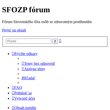
SFOZP fórum
Fórum Slovenského fóra osôb so zdravotným postihnutím
Prejsť na obsah
Rozšírené
Hľadať
vyhľadávanie
Rýchle odkazy
Temy bez odpovedí
Aktívne témy
Hľadať
FAQ
Prihlásiť sa
Vytvoriť účet
Obsah portálu