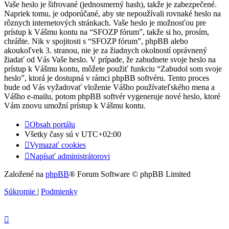
Vaše heslo je šifrované (jednosmerný hash), takže je zabezpečené.
Napriek tomu, je odporúčané, aby ste nepoužívali rovnaké heslo na
rôznych internetových stránkach. Vaše heslo je možnosťou pre
prístup k Vášmu kontu na “SFOZP fórum”, takže si ho, prosím,
chráňte. Nik v spojitosti s “SFOZP fórum”, phpBB alebo
akoukoľvek 3. stranou, nie je za žiadnych okolností oprávnený
žiadať od Vás Vaše heslo. V prípade, že zabudnete svoje heslo na
prístup k Vášmu kontu, môžete použiť funkciu “Zabudol som svoje
heslo”, ktorá je dostupná v rámci phpBB softvéru. Tento proces
bude od Vás vyžadovať vloženie Vášho používateľského mena a
Vášho e-mailu, potom phpBB softvér vygeneruje nové heslo, ktoré
Vám znovu umožní prístup k Vášmu kontu.
Obsah portálu
Všetky časy sú v
UTC+02:00
Vymazať cookies
Napísať administrátorovi
Založené na
phpBB
® Forum Software © phpBB Limited
Súkromie
|
Podmienky