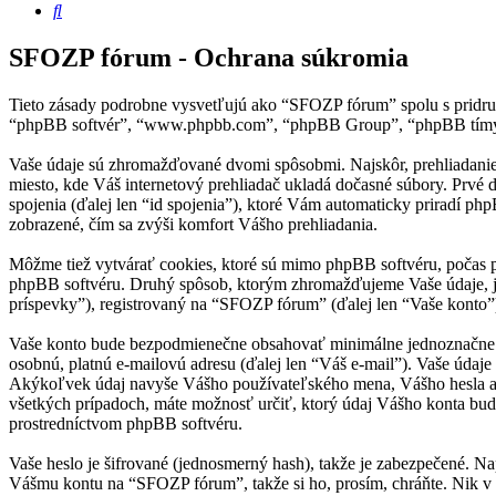
Hľadať
SFOZP fórum - Ochrana súkromia
Tieto zásady podrobne vysvetľujú ako “SFOZP fórum” spolu s pridruž
“phpBB softvér”, “www.phpbb.com”, “phpBB Group”, “phpBB tímy”) 
Vaše údaje sú zhromažďované dvomi spôsobmi. Najskôr, prehliadanie 
miesto, kde Váš internetový prehliadač ukladá dočasné súbory. Prvé d
spojenia (ďalej len “id spojenia”), ktoré Vám automaticky priradí ph
zobrazené, čím sa zvýši komfort Vášho prehliadania.
Môžme tiež vytvárať cookies, ktoré sú mimo phpBB softvéru, počas 
phpBB softvéru. Druhý spôsob, ktorým zhromažďujeme Vaše údaje, je
príspevky”), registrovaný na “SFOZP fórum” (ďalej len “Vaše konto”) 
Vaše konto bude bezpodmienečne obsahovať minimálne jednoznačne ide
osobnú, platnú e-mailovú adresu (ďalej len “Váš e-mail”). Vaše údaj
Akýkoľvek údaj navyše Vášho používateľského mena, Vášho hesla a 
všetkých prípadoch, máte možnosť určiť, ktorý údaj Vášho konta bu
prostredníctvom phpBB softvéru.
Vaše heslo je šifrované (jednosmerný hash), takže je zabezpečené. Na
Vášmu kontu na “SFOZP fórum”, takže si ho, prosím, chráňte. Nik v 