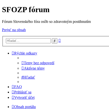
SFOZP fórum
Fórum Slovenského fóra osôb so zdravotným postihnutím
Prejsť na obsah
Rozšírené
Hľadať
vyhľadávanie
Rýchle odkazy
Temy bez odpovedí
Aktívne témy
Hľadať
FAQ
Prihlásiť sa
Vytvoriť účet
Obsah portálu