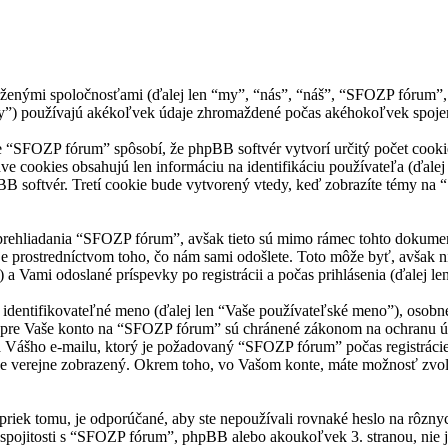
enými spoločnosťami (ďalej len “my”, “nás”, “náš”, “SFOZP fórum”, “h
používajú akékoľvek údaje zhromaždené počas akéhokoľvek spojenia
“SFOZP fórum” spôsobí, že phpBB softvér vytvorí určitý počet cookies
ve cookies obsahujú len informáciu na identifikáciu používateľa (ďale
pBB softvér. Tretí cookie bude vytvorený vtedy, keď zobrazíte témy na 
prehliadania “SFOZP fórum”, avšak tieto sú mimo rámec tohto dokumen
 prostredníctvom toho, čo nám sami odošlete. Toto môže byť, avšak 
a Vami odoslané príspevky po registrácii a počas prihlásenia (ďalej le
ntifikovateľné meno (ďalej len “Vaše používateľské meno”), osobné he
e pre Vaše konto na “SFOZP fórum” sú chránené zákonom na ochranu údaj
Vášho e-mailu, ktorý je požadovaný “SFOZP fórum” počas registrácie
de verejne zobrazený. Okrem toho, vo Vašom konte, máte možnosť zvol
priek tomu, je odporúčané, aby ste nepoužívali rovnaké heslo na rôzny
spojitosti s “SFOZP fórum”, phpBB alebo akoukoľvek 3. stranou, nie j