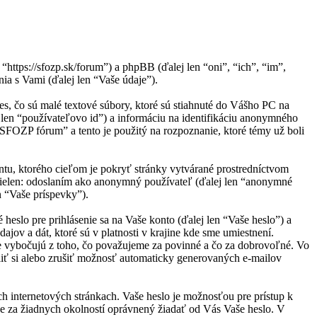
ttps://sfozp.sk/forum”) a phpBB (ďalej len “oni”, “ich”, “im”,
 s Vami (ďalej len “Vaše údaje”).
, čo sú malé textové súbory, ktoré sú stiahnuté do Vášho PC na
j len “používateľovo id”) a informáciu na identifikáciu anonymného
“SFOZP fórum” a tento je použitý na rozpoznanie, ktoré témy už boli
tu, ktorého cieľom je pokryť stránky vytvárané prostredníctvom
nielen: odoslaním ako anonymný používateľ (ďalej len “anonymné
n “Vaše príspevky”).
slo pre prihlásenie sa na Vaše konto (ďalej len “Vaše heslo”) a
ov a dát, ktoré sú v platnosti v krajine kde sme umiestnení.
 vybočujú z toho, čo považujeme za povinné a čo za dobrovoľné. Vo
iť si alebo zrušiť možnosť automaticky generovaných e-mailov
ch internetových stránkach. Vaše heslo je možnosťou pre prístup k
e za žiadnych okolností oprávnený žiadať od Vás Vaše heslo. V