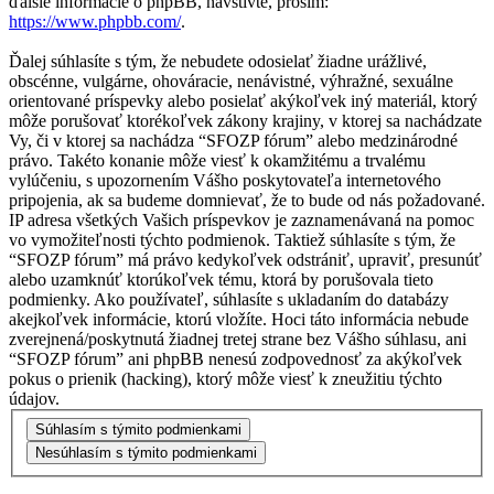
ďalšie informácie o phpBB, navštívte, prosím:
https://www.phpbb.com/
.
Ďalej súhlasíte s tým, že nebudete odosielať žiadne urážlivé,
obscénne, vulgárne, ohováracie, nenávistné, výhražné, sexuálne
orientované príspevky alebo posielať akýkoľvek iný materiál, ktorý
môže porušovať ktorékoľvek zákony krajiny, v ktorej sa nachádzate
Vy, či v ktorej sa nachádza “SFOZP fórum” alebo medzinárodné
právo. Takéto konanie môže viesť k okamžitému a trvalému
vylúčeniu, s upozornením Vášho poskytovateľa internetového
pripojenia, ak sa budeme domnievať, že to bude od nás požadované.
IP adresa všetkých Vašich príspevkov je zaznamenávaná na pomoc
vo vymožiteľnosti týchto podmienok. Taktiež súhlasíte s tým, že
“SFOZP fórum” má právo kedykoľvek odstrániť, upraviť, presunúť
alebo uzamknúť ktorúkoľvek tému, ktorá by porušovala tieto
podmienky. Ako používateľ, súhlasíte s ukladaním do databázy
akejkoľvek informácie, ktorú vložíte. Hoci táto informácia nebude
zverejnená/poskytnutá žiadnej tretej strane bez Vášho súhlasu, ani
“SFOZP fórum” ani phpBB nenesú zodpovednosť za akýkoľvek
pokus o prienik (hacking), ktorý môže viesť k zneužitiu týchto
údajov.