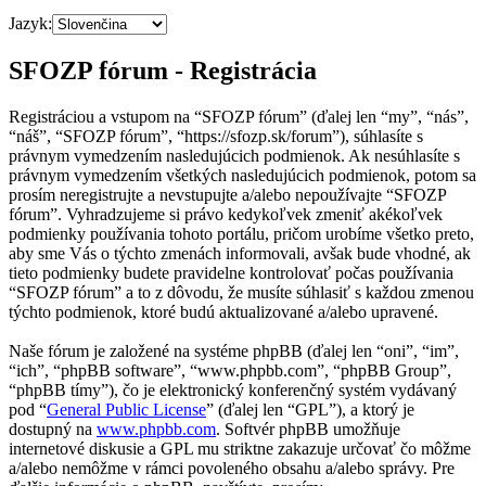
Jazyk:
SFOZP fórum - Registrácia
Registráciou a vstupom na “SFOZP fórum” (ďalej len “my”, “nás”,
“náš”, “SFOZP fórum”, “https://sfozp.sk/forum”), súhlasíte s
právnym vymedzením nasledujúcich podmienok. Ak nesúhlasíte s
právnym vymedzením všetkých nasledujúcich podmienok, potom sa
prosím neregistrujte a nevstupujte a/alebo nepoužívajte “SFOZP
fórum”. Vyhradzujeme si právo kedykoľvek zmeniť akékoľvek
podmienky používania tohoto portálu, pričom urobíme všetko preto,
aby sme Vás o týchto zmenách informovali, avšak bude vhodné, ak
tieto podmienky budete pravidelne kontrolovať počas používania
“SFOZP fórum” a to z dôvodu, že musíte súhlasiť s každou zmenou
týchto podmienok, ktoré budú aktualizované a/alebo upravené.
Naše fórum je založené na systéme phpBB (ďalej len “oni”, “im”,
“ich”, “phpBB software”, “www.phpbb.com”, “phpBB Group”,
“phpBB tímy”), čo je elektronický konferenčný systém vydávaný
pod “
General Public License
” (ďalej len “GPL”), a ktorý je
dostupný na
www.phpbb.com
. Softvér phpBB umožňuje
internetové diskusie a GPL mu striktne zakazuje určovať čo môžme
a/alebo nemôžme v rámci povoleného obsahu a/alebo správy. Pre