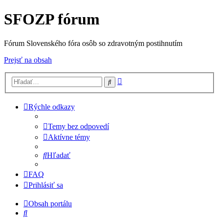
SFOZP fórum
Fórum Slovenského fóra osôb so zdravotným postihnutím
Prejsť na obsah
Rozšírené
Hľadať
vyhľadávanie
Rýchle odkazy
Temy bez odpovedí
Aktívne témy
Hľadať
FAQ
Prihlásiť sa
Obsah portálu
Hľadať