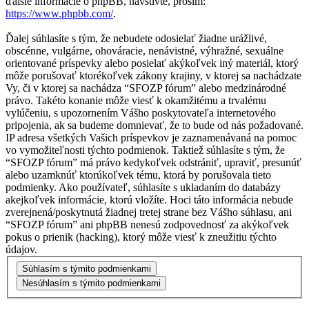
ďalšie informácie o phpBB, navštívte, prosím:
https://www.phpbb.com/
.
Ďalej súhlasíte s tým, že nebudete odosielať žiadne urážlivé,
obscénne, vulgárne, ohováracie, nenávistné, výhražné, sexuálne
orientované príspevky alebo posielať akýkoľvek iný materiál, ktorý
môže porušovať ktorékoľvek zákony krajiny, v ktorej sa nachádzate
Vy, či v ktorej sa nachádza “SFOZP fórum” alebo medzinárodné
právo. Takéto konanie môže viesť k okamžitému a trvalému
vylúčeniu, s upozornením Vášho poskytovateľa internetového
pripojenia, ak sa budeme domnievať, že to bude od nás požadované.
IP adresa všetkých Vašich príspevkov je zaznamenávaná na pomoc
vo vymožiteľnosti týchto podmienok. Taktiež súhlasíte s tým, že
“SFOZP fórum” má právo kedykoľvek odstrániť, upraviť, presunúť
alebo uzamknúť ktorúkoľvek tému, ktorá by porušovala tieto
podmienky. Ako používateľ, súhlasíte s ukladaním do databázy
akejkoľvek informácie, ktorú vložíte. Hoci táto informácia nebude
zverejnená/poskytnutá žiadnej tretej strane bez Vášho súhlasu, ani
“SFOZP fórum” ani phpBB nenesú zodpovednosť za akýkoľvek
pokus o prienik (hacking), ktorý môže viesť k zneužitiu týchto
údajov.