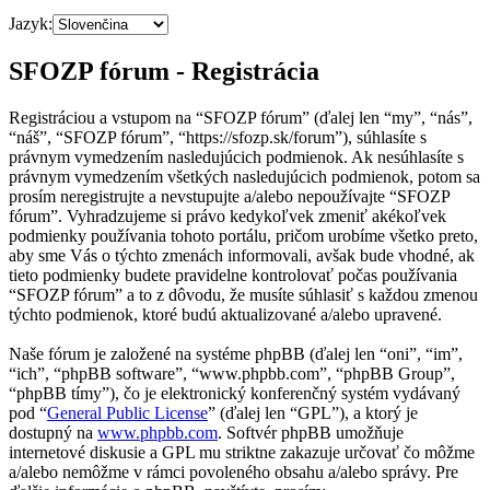
Jazyk:
SFOZP fórum - Registrácia
Registráciou a vstupom na “SFOZP fórum” (ďalej len “my”, “nás”,
“náš”, “SFOZP fórum”, “https://sfozp.sk/forum”), súhlasíte s
právnym vymedzením nasledujúcich podmienok. Ak nesúhlasíte s
právnym vymedzením všetkých nasledujúcich podmienok, potom sa
prosím neregistrujte a nevstupujte a/alebo nepoužívajte “SFOZP
fórum”. Vyhradzujeme si právo kedykoľvek zmeniť akékoľvek
podmienky používania tohoto portálu, pričom urobíme všetko preto,
aby sme Vás o týchto zmenách informovali, avšak bude vhodné, ak
tieto podmienky budete pravidelne kontrolovať počas používania
“SFOZP fórum” a to z dôvodu, že musíte súhlasiť s každou zmenou
týchto podmienok, ktoré budú aktualizované a/alebo upravené.
Naše fórum je založené na systéme phpBB (ďalej len “oni”, “im”,
“ich”, “phpBB software”, “www.phpbb.com”, “phpBB Group”,
“phpBB tímy”), čo je elektronický konferenčný systém vydávaný
pod “
General Public License
” (ďalej len “GPL”), a ktorý je
dostupný na
www.phpbb.com
. Softvér phpBB umožňuje
internetové diskusie a GPL mu striktne zakazuje určovať čo môžme
a/alebo nemôžme v rámci povoleného obsahu a/alebo správy. Pre