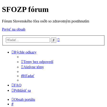
SFOZP fórum
Fórum Slovenského fóra osôb so zdravotným postihnutím
Prejsť na obsah
Rozšírené
Hľadať
vyhľadávanie
Rýchle odkazy
Temy bez odpovedí
Aktívne témy
Hľadať
FAQ
Prihlásiť sa
Obsah portálu
Hľadať