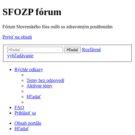
SFOZP fórum
Fórum Slovenského fóra osôb so zdravotným postihnutím
Prejsť na obsah
Rozšírené
Hľadať
vyhľadávanie
Rýchle odkazy
Temy bez odpovedí
Aktívne témy
Hľadať
FAQ
Prihlásiť sa
Obsah portálu
Hľadať