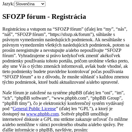
Jazyk:
SFOZP fórum - Registrácia
Registráciou a vstupom na “SFOZP fórum” (ďalej len “my”, “nás”,
“náš”, “SFOZP fórum”, “https://sfozp.sk/forum”), súhlasíte s
právnym vymedzením nasledujúcich podmienok. Ak nesúhlasíte s
právnym vymedzením všetkých nasledujúcich podmienok, potom sa
prosím neregistrujte a nevstupujte a/alebo nepoužívajte “SFOZP
fórum”. Vyhradzujeme si právo kedykoľvek zmeniť akékoľvek
podmienky používania tohoto portálu, pričom urobíme všetko preto,
aby sme Vás o týchto zmenách informovali, avšak bude vhodné, ak
tieto podmienky budete pravidelne kontrolovať počas používania
“SFOZP fórum” a to z dôvodu, že musíte súhlasiť s každou zmenou
týchto podmienok, ktoré budú aktualizované a/alebo upravené.
Naše fórum je založené na systéme phpBB (ďalej len “oni”, “im”,
“ich”, “phpBB software”, “www.phpbb.com”, “phpBB Group”,
“phpBB tímy”), čo je elektronický konferenčný systém vydávaný
pod “
General Public License
” (ďalej len “GPL”), a ktorý je
dostupný na
www.phpbb.com
. Softvér phpBB umožňuje
internetové diskusie a GPL mu striktne zakazuje určovať čo môžme
a/alebo nemôžme v rámci povoleného obsahu a/alebo správy. Pre
ďalšie informácie o phpBB, navštívte, prosím: