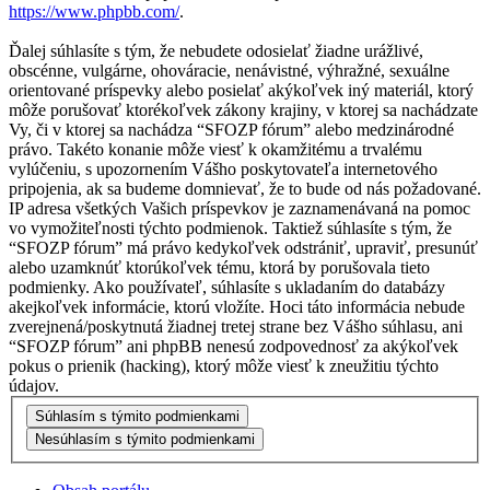
https://www.phpbb.com/
.
Ďalej súhlasíte s tým, že nebudete odosielať žiadne urážlivé,
obscénne, vulgárne, ohováracie, nenávistné, výhražné, sexuálne
orientované príspevky alebo posielať akýkoľvek iný materiál, ktorý
môže porušovať ktorékoľvek zákony krajiny, v ktorej sa nachádzate
Vy, či v ktorej sa nachádza “SFOZP fórum” alebo medzinárodné
právo. Takéto konanie môže viesť k okamžitému a trvalému
vylúčeniu, s upozornením Vášho poskytovateľa internetového
pripojenia, ak sa budeme domnievať, že to bude od nás požadované.
IP adresa všetkých Vašich príspevkov je zaznamenávaná na pomoc
vo vymožiteľnosti týchto podmienok. Taktiež súhlasíte s tým, že
“SFOZP fórum” má právo kedykoľvek odstrániť, upraviť, presunúť
alebo uzamknúť ktorúkoľvek tému, ktorá by porušovala tieto
podmienky. Ako používateľ, súhlasíte s ukladaním do databázy
akejkoľvek informácie, ktorú vložíte. Hoci táto informácia nebude
zverejnená/poskytnutá žiadnej tretej strane bez Vášho súhlasu, ani
“SFOZP fórum” ani phpBB nenesú zodpovednosť za akýkoľvek
pokus o prienik (hacking), ktorý môže viesť k zneužitiu týchto
údajov.