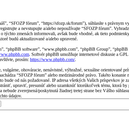
náš”, “SFOZP fórum”, “https://sfozp.sk/forum”), súhlasíte s právnym
egistrujte a nevstupujte a/alebo nepoužívajte “SFOZP fórum”. Vyhr
s o týchto zmenách informovali, avšak bude vhodné, ak tieto podmien
ktoré budú aktualizované a/alebo upravené.
“ich”, “phpBB software”, “www.phpbb.com”, “phpBB Group”, “phpBB t
ww.phpbb.com
. Softvér phpBB umožňuje internetové diskusie a GPL
vštívte, prosím:
https://www.phpbb.com/
.
ne, vulgárne, ohováracie, nenávistné, výhražné, sexuálne orientované p
j sa nachádza “SFOZP fórum” alebo medzinárodné právo. Takéto konanie
e to bude od nás požadované. IP adresa všetkých Vašich príspevkov j
rániť, upraviť, presunúť alebo uzamknúť ktorúkoľvek tému, ktorá by p
ácia nebude zverejnená/poskytnutá žiadnej tretej strane bez Vášho sú
chto údajov.