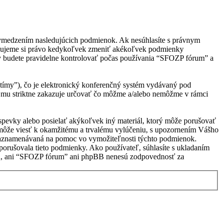
 vymedzením nasledujúcich podmienok. Ak nesúhlasíte s právnym
adzujeme si právo kedykoľvek zmeniť akékoľvek podmienky
ky budete pravidelne kontrolovať počas používania “SFOZP fórum” a
ímy”), čo je elektronický konferenčný systém vydávaný pod
 mu striktne zakazuje určovať čo môžme a/alebo nemôžme v rámci
ríspevky alebo posielať akýkoľvek iný materiál, ktorý môže porušovať
 môže viesť k okamžitému a trvalému vylúčeniu, s upozornením Vášho
e zaznamenávaná na pomoc vo vymožiteľnosti týchto podmienok.
orušovala tieto podmienky. Ako používateľ, súhlasíte s ukladaním
hlasu, ani “SFOZP fórum” ani phpBB nenesú zodpovednosť za