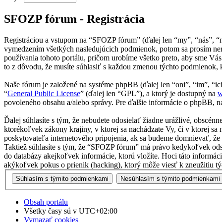
SFOZP fórum - Registrácia
Registráciou a vstupom na “SFOZP fórum” (ďalej len “my”, “nás”, “
vymedzením všetkých nasledujúcich podmienok, potom sa prosím ner
používania tohoto portálu, pričom urobíme všetko preto, aby sme Vá
to z dôvodu, že musíte súhlasiť s každou zmenou týchto podmienok, 
Naše fórum je založené na systéme phpBB (ďalej len “oni”, “im”, 
“
General Public License
” (ďalej len “GPL”), a ktorý je dostupný na
w
povoleného obsahu a/alebo správy. Pre ďalšie informácie o phpBB, na
Ďalej súhlasíte s tým, že nebudete odosielať žiadne urážlivé, obscén
ktorékoľvek zákony krajiny, v ktorej sa nachádzate Vy, či v ktore
poskytovateľa internetového pripojenia, ak sa budeme domnievať, ž
Taktiež súhlasíte s tým, že “SFOZP fórum” má právo kedykoľvek odst
do databázy akejkoľvek informácie, ktorú vložíte. Hoci táto inform
akýkoľvek pokus o prienik (hacking), ktorý môže viesť k zneužitiu tý
Obsah portálu
Všetky časy sú v
UTC+02:00
Vymazať cookies