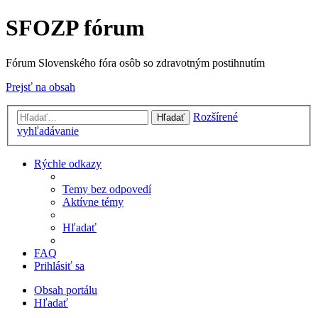
SFOZP fórum
Fórum Slovenského fóra osôb so zdravotným postihnutím
Prejsť na obsah
Rozšírené
Hľadať
vyhľadávanie
Rýchle odkazy
Temy bez odpovedí
Aktívne témy
Hľadať
FAQ
Prihlásiť sa
Obsah portálu
Hľadať