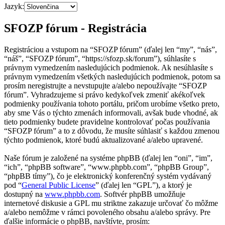
Jazyk:
SFOZP fórum - Registrácia
Registráciou a vstupom na “SFOZP fórum” (ďalej len “my”, “nás”,
“náš”, “SFOZP fórum”, “https://sfozp.sk/forum”), súhlasíte s
právnym vymedzením nasledujúcich podmienok. Ak nesúhlasíte s
právnym vymedzením všetkých nasledujúcich podmienok, potom sa
prosím neregistrujte a nevstupujte a/alebo nepoužívajte “SFOZP
fórum”. Vyhradzujeme si právo kedykoľvek zmeniť akékoľvek
podmienky používania tohoto portálu, pričom urobíme všetko preto,
aby sme Vás o týchto zmenách informovali, avšak bude vhodné, ak
tieto podmienky budete pravidelne kontrolovať počas používania
“SFOZP fórum” a to z dôvodu, že musíte súhlasiť s každou zmenou
týchto podmienok, ktoré budú aktualizované a/alebo upravené.
Naše fórum je založené na systéme phpBB (ďalej len “oni”, “im”,
“ich”, “phpBB software”, “www.phpbb.com”, “phpBB Group”,
“phpBB tímy”), čo je elektronický konferenčný systém vydávaný
pod “
General Public License
” (ďalej len “GPL”), a ktorý je
dostupný na
www.phpbb.com
. Softvér phpBB umožňuje
internetové diskusie a GPL mu striktne zakazuje určovať čo môžme
a/alebo nemôžme v rámci povoleného obsahu a/alebo správy. Pre
ďalšie informácie o phpBB, navštívte, prosím: