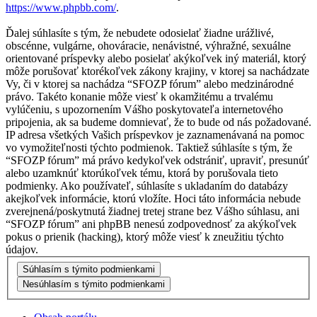
https://www.phpbb.com/
.
Ďalej súhlasíte s tým, že nebudete odosielať žiadne urážlivé,
obscénne, vulgárne, ohováracie, nenávistné, výhražné, sexuálne
orientované príspevky alebo posielať akýkoľvek iný materiál, ktorý
môže porušovať ktorékoľvek zákony krajiny, v ktorej sa nachádzate
Vy, či v ktorej sa nachádza “SFOZP fórum” alebo medzinárodné
právo. Takéto konanie môže viesť k okamžitému a trvalému
vylúčeniu, s upozornením Vášho poskytovateľa internetového
pripojenia, ak sa budeme domnievať, že to bude od nás požadované.
IP adresa všetkých Vašich príspevkov je zaznamenávaná na pomoc
vo vymožiteľnosti týchto podmienok. Taktiež súhlasíte s tým, že
“SFOZP fórum” má právo kedykoľvek odstrániť, upraviť, presunúť
alebo uzamknúť ktorúkoľvek tému, ktorá by porušovala tieto
podmienky. Ako používateľ, súhlasíte s ukladaním do databázy
akejkoľvek informácie, ktorú vložíte. Hoci táto informácia nebude
zverejnená/poskytnutá žiadnej tretej strane bez Vášho súhlasu, ani
“SFOZP fórum” ani phpBB nenesú zodpovednosť za akýkoľvek
pokus o prienik (hacking), ktorý môže viesť k zneužitiu týchto
údajov.