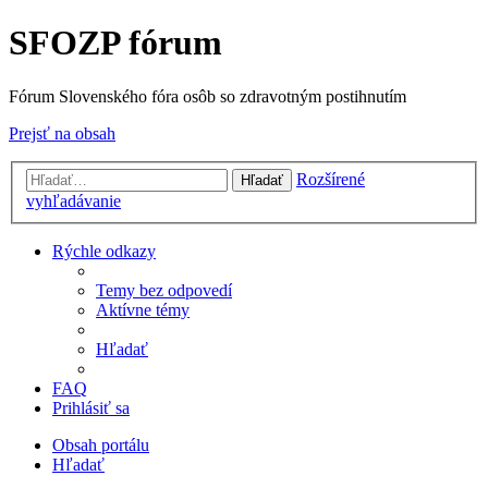
SFOZP fórum
Fórum Slovenského fóra osôb so zdravotným postihnutím
Prejsť na obsah
Rozšírené
Hľadať
vyhľadávanie
Rýchle odkazy
Temy bez odpovedí
Aktívne témy
Hľadať
FAQ
Prihlásiť sa
Obsah portálu
Hľadať