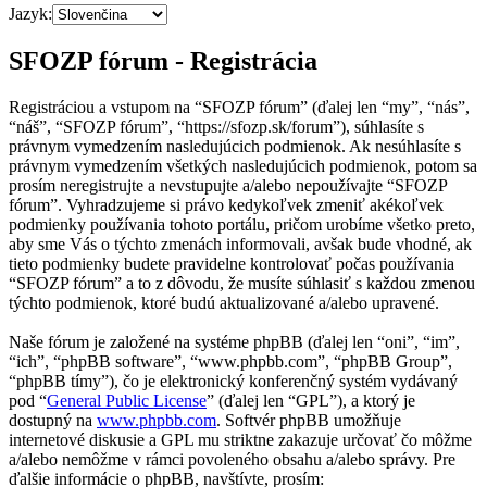
Jazyk:
SFOZP fórum - Registrácia
Registráciou a vstupom na “SFOZP fórum” (ďalej len “my”, “nás”,
“náš”, “SFOZP fórum”, “https://sfozp.sk/forum”), súhlasíte s
právnym vymedzením nasledujúcich podmienok. Ak nesúhlasíte s
právnym vymedzením všetkých nasledujúcich podmienok, potom sa
prosím neregistrujte a nevstupujte a/alebo nepoužívajte “SFOZP
fórum”. Vyhradzujeme si právo kedykoľvek zmeniť akékoľvek
podmienky používania tohoto portálu, pričom urobíme všetko preto,
aby sme Vás o týchto zmenách informovali, avšak bude vhodné, ak
tieto podmienky budete pravidelne kontrolovať počas používania
“SFOZP fórum” a to z dôvodu, že musíte súhlasiť s každou zmenou
týchto podmienok, ktoré budú aktualizované a/alebo upravené.
Naše fórum je založené na systéme phpBB (ďalej len “oni”, “im”,
“ich”, “phpBB software”, “www.phpbb.com”, “phpBB Group”,
“phpBB tímy”), čo je elektronický konferenčný systém vydávaný
pod “
General Public License
” (ďalej len “GPL”), a ktorý je
dostupný na
www.phpbb.com
. Softvér phpBB umožňuje
internetové diskusie a GPL mu striktne zakazuje určovať čo môžme
a/alebo nemôžme v rámci povoleného obsahu a/alebo správy. Pre
ďalšie informácie o phpBB, navštívte, prosím: