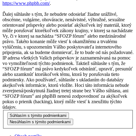
https://www.phpbb.com/
.
Ďalej súhlasíte s tým, že nebudete odosielať žiadne urážlivé,
obscénne, vulgárne, ohováracie, nenávistné, výhražné, sexuálne
orientované príspevky alebo posielať akýkoľvek iný materiál, ktorý
môže porušovať ktorékoľvek zákony krajiny, v ktorej sa nachádzate
Vy, či v ktorej sa nachádza “SFOZP fórum” alebo medzinárodné
právo. Takéto konanie môže viesť k okamžitému a trvalému
vylúčeniu, s upozornením Vášho poskytovateľa internetového
pripojenia, ak sa budeme domnievať, že to bude od nás požadované.
IP adresa všetkých Vašich príspevkov je zaznamenávaná na pomoc
vo vymožiteľnosti týchto podmienok. Taktiež súhlasíte s tým, že
“SFOZP fórum” má právo kedykoľvek odstrániť, upraviť, presunúť
alebo uzamknúť ktorúkoľvek tému, ktorá by porušovala tieto
podmienky. Ako používateľ, súhlasíte s ukladaním do databázy
akejkoľvek informácie, ktorú vložíte. Hoci táto informácia nebude
zverejnená/poskytnutá žiadnej tretej strane bez Vášho súhlasu, ani
“SFOZP fórum” ani phpBB nenesú zodpovednosť za akýkoľvek
pokus o prienik (hacking), ktorý môže viesť k zneužitiu týchto
údajov.