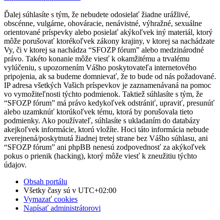
Ďalej súhlasíte s tým, že nebudete odosielať žiadne urážlivé,
obscénne, vulgárne, ohováracie, nenávistné, výhražné, sexuálne
orientované príspevky alebo posielať akýkoľvek iný materiál, ktorý
môže porušovať ktorékoľvek zákony krajiny, v ktorej sa nachádzate
Vy, či v ktorej sa nachádza “SFOZP fórum” alebo medzinárodné
právo. Takéto konanie môže viesť k okamžitému a trvalému
vylúčeniu, s upozornením Vášho poskytovateľa internetového
pripojenia, ak sa budeme domnievať, že to bude od nás požadované.
IP adresa všetkých Vašich príspevkov je zaznamenávaná na pomoc
vo vymožiteľnosti týchto podmienok. Taktiež súhlasíte s tým, že
“SFOZP fórum” má právo kedykoľvek odstrániť, upraviť, presunúť
alebo uzamknúť ktorúkoľvek tému, ktorá by porušovala tieto
podmienky. Ako používateľ, súhlasíte s ukladaním do databázy
akejkoľvek informácie, ktorú vložíte. Hoci táto informácia nebude
zverejnená/poskytnutá žiadnej tretej strane bez Vášho súhlasu, ani
“SFOZP fórum” ani phpBB nenesú zodpovednosť za akýkoľvek
pokus o prienik (hacking), ktorý môže viesť k zneužitiu týchto
údajov.
Obsah portálu
Všetky časy sú v
UTC+02:00
Vymazať cookies
Napísať administrátorovi