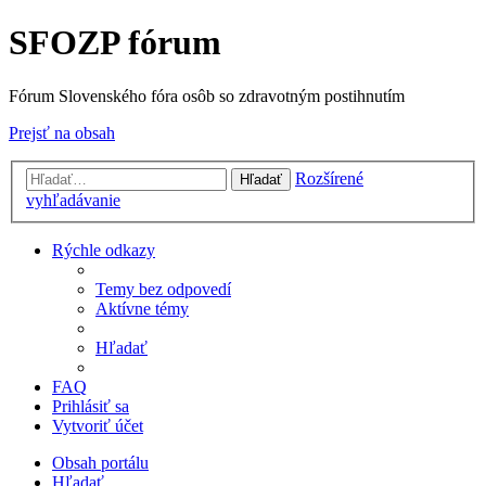
SFOZP fórum
Fórum Slovenského fóra osôb so zdravotným postihnutím
Prejsť na obsah
Rozšírené
Hľadať
vyhľadávanie
Rýchle odkazy
Temy bez odpovedí
Aktívne témy
Hľadať
FAQ
Prihlásiť sa
Vytvoriť účet
Obsah portálu
Hľadať