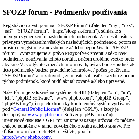
SFOZP fórum - Podmienky používania
Registráciou a vstupom na “SFOZP fórum” (ďalej len “my”, “nás”,
“náš”, “SFOZP fórum”, “https://sfozp.sk/forum”), súhlasíte s
právnym vymedzením nasledujúcich podmienok. Ak nesúhlasíte s
právnym vymedzením všetkých nasledujúcich podmienok, potom sa
prosím neregistrujte a nevstupujte a/alebo nepoužívajte “SFOZP
fórum”. Vyhradzujeme si právo kedykoľvek zmeniť akékoľvek
podmienky používania tohoto portálu, pričom urobíme všetko preto,
aby sme Vás o týchto zmenách informovali, avšak bude vhodné, ak
tieto podmienky budete pravidelne kontrolovať počas používania
“SFOZP fórum” a to z dôvodu, že musíte súhlasiť s každou zmenou
týchto podmienok, ktoré budú aktualizované a/alebo upravené.
Naše fórum je založené na systéme phpBB (ďalej len “oni”, “im”,
“ich”, “phpBB software”, “www.phpbb.com”, “phpBB Group”,
“phpBB tímy”), čo je elektronický konferenčný systém vydávaný
pod “
General Public License
” (ďalej len “GPL”), a ktorý je
dostupný na
www.phpbb.com
. Softvér phpBB umožňuje
internetové diskusie a GPL mu striktne zakazuje určovať čo môžme
a/alebo nemôžme v rámci povoleného obsahu a/alebo správy. Pre
ďalšie informácie o phpBB, navštívte, prosím:
https://www.phpbb.com/
.