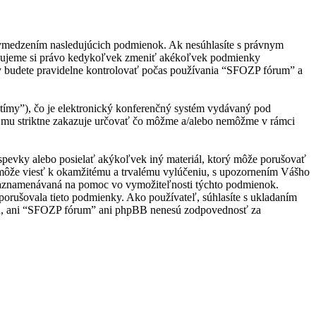
 vymedzením nasledujúcich podmienok. Ak nesúhlasíte s právnym
adzujeme si právo kedykoľvek zmeniť akékoľvek podmienky
ky budete pravidelne kontrolovať počas používania “SFOZP fórum” a
ímy”), čo je elektronický konferenčný systém vydávaný pod
 mu striktne zakazuje určovať čo môžme a/alebo nemôžme v rámci
ríspevky alebo posielať akýkoľvek iný materiál, ktorý môže porušovať
 môže viesť k okamžitému a trvalému vylúčeniu, s upozornením Vášho
e zaznamenávaná na pomoc vo vymožiteľnosti týchto podmienok.
orušovala tieto podmienky. Ako používateľ, súhlasíte s ukladaním
hlasu, ani “SFOZP fórum” ani phpBB nenesú zodpovednosť za