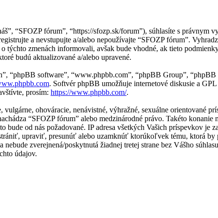
náš”, “SFOZP fórum”, “https://sfozp.sk/forum”), súhlasíte s právnym
egistrujte a nevstupujte a/alebo nepoužívajte “SFOZP fórum”. Vyhr
s o týchto zmenách informovali, avšak bude vhodné, ak tieto podmien
ktoré budú aktualizované a/alebo upravené.
“ich”, “phpBB software”, “www.phpbb.com”, “phpBB Group”, “phpBB t
ww.phpbb.com
. Softvér phpBB umožňuje internetové diskusie a GPL
vštívte, prosím:
https://www.phpbb.com/
.
ne, vulgárne, ohováracie, nenávistné, výhražné, sexuálne orientované p
j sa nachádza “SFOZP fórum” alebo medzinárodné právo. Takéto konanie
e to bude od nás požadované. IP adresa všetkých Vašich príspevkov j
rániť, upraviť, presunúť alebo uzamknúť ktorúkoľvek tému, ktorá by p
ácia nebude zverejnená/poskytnutá žiadnej tretej strane bez Vášho sú
chto údajov.