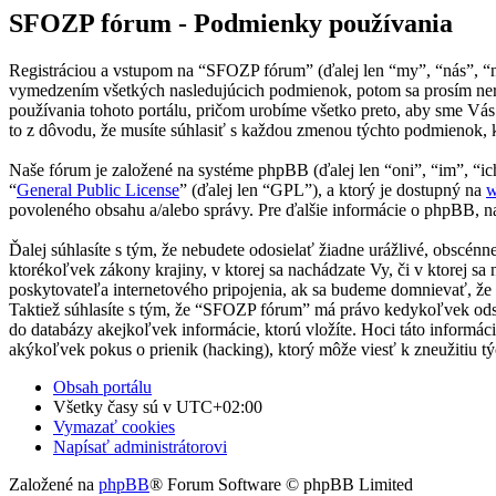
SFOZP fórum - Podmienky používania
Registráciou a vstupom na “SFOZP fórum” (ďalej len “my”, “nás”, “
vymedzením všetkých nasledujúcich podmienok, potom sa prosím ner
používania tohoto portálu, pričom urobíme všetko preto, aby sme Vá
to z dôvodu, že musíte súhlasiť s každou zmenou týchto podmienok, 
Naše fórum je založené na systéme phpBB (ďalej len “oni”, “im”, 
“
General Public License
” (ďalej len “GPL”), a ktorý je dostupný na
w
povoleného obsahu a/alebo správy. Pre ďalšie informácie o phpBB, na
Ďalej súhlasíte s tým, že nebudete odosielať žiadne urážlivé, obscén
ktorékoľvek zákony krajiny, v ktorej sa nachádzate Vy, či v ktore
poskytovateľa internetového pripojenia, ak sa budeme domnievať, ž
Taktiež súhlasíte s tým, že “SFOZP fórum” má právo kedykoľvek odst
do databázy akejkoľvek informácie, ktorú vložíte. Hoci táto inform
akýkoľvek pokus o prienik (hacking), ktorý môže viesť k zneužitiu tý
Obsah portálu
Všetky časy sú v
UTC+02:00
Vymazať cookies
Napísať administrátorovi
Založené na
phpBB
® Forum Software © phpBB Limited