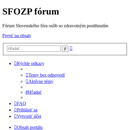
SFOZP fórum
Fórum Slovenského fóra osôb so zdravotným postihnutím
Prejsť na obsah
Rozšírené
Hľadať
vyhľadávanie
Rýchle odkazy
Temy bez odpovedí
Aktívne témy
Hľadať
FAQ
Prihlásiť sa
Vytvoriť účet
Obsah portálu