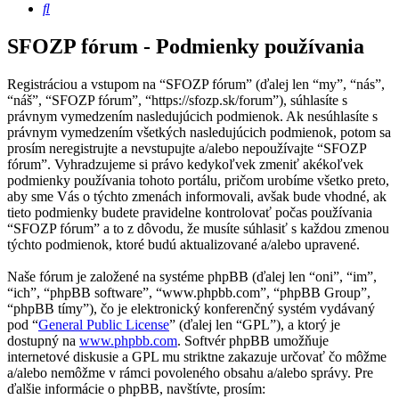
Hľadať
SFOZP fórum - Podmienky používania
Registráciou a vstupom na “SFOZP fórum” (ďalej len “my”, “nás”,
“náš”, “SFOZP fórum”, “https://sfozp.sk/forum”), súhlasíte s
právnym vymedzením nasledujúcich podmienok. Ak nesúhlasíte s
právnym vymedzením všetkých nasledujúcich podmienok, potom sa
prosím neregistrujte a nevstupujte a/alebo nepoužívajte “SFOZP
fórum”. Vyhradzujeme si právo kedykoľvek zmeniť akékoľvek
podmienky používania tohoto portálu, pričom urobíme všetko preto,
aby sme Vás o týchto zmenách informovali, avšak bude vhodné, ak
tieto podmienky budete pravidelne kontrolovať počas používania
“SFOZP fórum” a to z dôvodu, že musíte súhlasiť s každou zmenou
týchto podmienok, ktoré budú aktualizované a/alebo upravené.
Naše fórum je založené na systéme phpBB (ďalej len “oni”, “im”,
“ich”, “phpBB software”, “www.phpbb.com”, “phpBB Group”,
“phpBB tímy”), čo je elektronický konferenčný systém vydávaný
pod “
General Public License
” (ďalej len “GPL”), a ktorý je
dostupný na
www.phpbb.com
. Softvér phpBB umožňuje
internetové diskusie a GPL mu striktne zakazuje určovať čo môžme
a/alebo nemôžme v rámci povoleného obsahu a/alebo správy. Pre
ďalšie informácie o phpBB, navštívte, prosím: