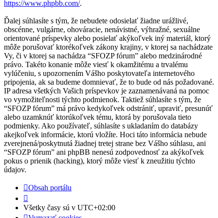
https://www.phpbb.com/
.
Ďalej súhlasíte s tým, že nebudete odosielať žiadne urážlivé,
obscénne, vulgárne, ohováracie, nenávistné, výhražné, sexuálne
orientované príspevky alebo posielať akýkoľvek iný materiál, ktorý
môže porušovať ktorékoľvek zákony krajiny, v ktorej sa nachádzate
Vy, či v ktorej sa nachádza “SFOZP fórum” alebo medzinárodné
právo. Takéto konanie môže viesť k okamžitému a trvalému
vylúčeniu, s upozornením Vášho poskytovateľa internetového
pripojenia, ak sa budeme domnievať, že to bude od nás požadované.
IP adresa všetkých Vašich príspevkov je zaznamenávaná na pomoc
vo vymožiteľnosti týchto podmienok. Taktiež súhlasíte s tým, že
“SFOZP fórum” má právo kedykoľvek odstrániť, upraviť, presunúť
alebo uzamknúť ktorúkoľvek tému, ktorá by porušovala tieto
podmienky. Ako používateľ, súhlasíte s ukladaním do databázy
akejkoľvek informácie, ktorú vložíte. Hoci táto informácia nebude
zverejnená/poskytnutá žiadnej tretej strane bez Vášho súhlasu, ani
“SFOZP fórum” ani phpBB nenesú zodpovednosť za akýkoľvek
pokus o prienik (hacking), ktorý môže viesť k zneužitiu týchto
údajov.
Obsah portálu
Všetky časy sú v
UTC+02:00
Vymazať cookies