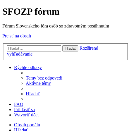
SFOZP fórum
Fórum Slovenského fóra osôb so zdravotným postihnutím
Prejsť na obsah
Rozšírené
Hľadať
vyhľadávanie
Rýchle odkazy
Temy bez odpovedí
Aktívne témy
Hľadať
FAQ
Prihlásiť sa
Vytvoriť účet
Obsah portálu
Hľadať