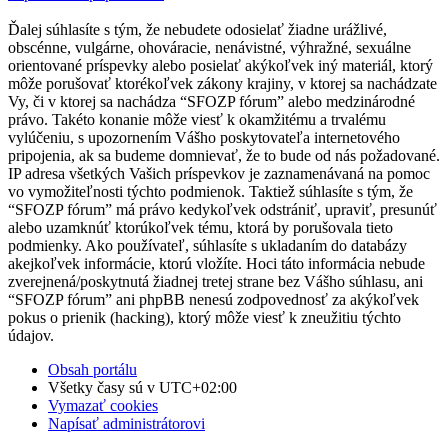
Ďalej súhlasíte s tým, že nebudete odosielať žiadne urážlivé,
obscénne, vulgárne, ohováracie, nenávistné, výhražné, sexuálne
orientované príspevky alebo posielať akýkoľvek iný materiál, ktorý
môže porušovať ktorékoľvek zákony krajiny, v ktorej sa nachádzate
Vy, či v ktorej sa nachádza “SFOZP fórum” alebo medzinárodné
právo. Takéto konanie môže viesť k okamžitému a trvalému
vylúčeniu, s upozornením Vášho poskytovateľa internetového
pripojenia, ak sa budeme domnievať, že to bude od nás požadované.
IP adresa všetkých Vašich príspevkov je zaznamenávaná na pomoc
vo vymožiteľnosti týchto podmienok. Taktiež súhlasíte s tým, že
“SFOZP fórum” má právo kedykoľvek odstrániť, upraviť, presunúť
alebo uzamknúť ktorúkoľvek tému, ktorá by porušovala tieto
podmienky. Ako používateľ, súhlasíte s ukladaním do databázy
akejkoľvek informácie, ktorú vložíte. Hoci táto informácia nebude
zverejnená/poskytnutá žiadnej tretej strane bez Vášho súhlasu, ani
“SFOZP fórum” ani phpBB nenesú zodpovednosť za akýkoľvek
pokus o prienik (hacking), ktorý môže viesť k zneužitiu týchto
údajov.
Obsah portálu
Všetky časy sú v
UTC+02:00
Vymazať cookies
Napísať administrátorovi