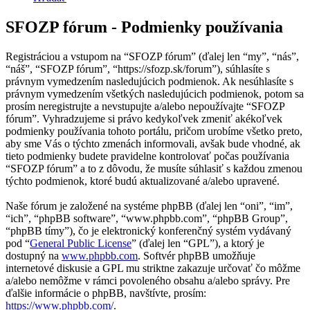
SFOZP fórum - Podmienky používania
Registráciou a vstupom na “SFOZP fórum” (ďalej len “my”, “nás”,
“náš”, “SFOZP fórum”, “https://sfozp.sk/forum”), súhlasíte s
právnym vymedzením nasledujúcich podmienok. Ak nesúhlasíte s
právnym vymedzením všetkých nasledujúcich podmienok, potom sa
prosím neregistrujte a nevstupujte a/alebo nepoužívajte “SFOZP
fórum”. Vyhradzujeme si právo kedykoľvek zmeniť akékoľvek
podmienky používania tohoto portálu, pričom urobíme všetko preto,
aby sme Vás o týchto zmenách informovali, avšak bude vhodné, ak
tieto podmienky budete pravidelne kontrolovať počas používania
“SFOZP fórum” a to z dôvodu, že musíte súhlasiť s každou zmenou
týchto podmienok, ktoré budú aktualizované a/alebo upravené.
Naše fórum je založené na systéme phpBB (ďalej len “oni”, “im”,
“ich”, “phpBB software”, “www.phpbb.com”, “phpBB Group”,
“phpBB tímy”), čo je elektronický konferenčný systém vydávaný
pod “
General Public License
” (ďalej len “GPL”), a ktorý je
dostupný na
www.phpbb.com
. Softvér phpBB umožňuje
internetové diskusie a GPL mu striktne zakazuje určovať čo môžme
a/alebo nemôžme v rámci povoleného obsahu a/alebo správy. Pre
ďalšie informácie o phpBB, navštívte, prosím:
https://www.phpbb.com/
.