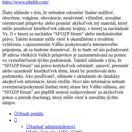
https://www.phpbb.com/
.
Ďalej súhlasíte s tým, že nebudete odosielať žiadne urážlivé,
obscénne, vulgárne, ohováracie, nenávistné, výhražné, sexuálne
orientované príspevky alebo posielať akýkoľvek iný materiál, ktorý
môže porušovať ktorékoľvek zákony krajiny, v ktorej sa nachádzate
Vy, či v ktorej sa nachádza “SFOZP fórum” alebo medzinárodné
právo. Takéto konanie môže viesť k okamžitému a trvalému
vylúčeniu, s upozornením Vášho poskytovateľa internetového
pripojenia, ak sa budeme domnievať, že to bude od nás požadované.
IP adresa všetkých Vašich príspevkov je zaznamenávaná na pomoc
vo vymožiteľnosti týchto podmienok. Taktiež súhlasíte s tým, že
“SFOZP fórum” má právo kedykoľvek odstrániť, upraviť, presunúť
alebo uzamknúť ktorúkoľvek tému, ktorá by porušovala tieto
podmienky. Ako používateľ, súhlasíte s ukladaním do databázy
akejkoľvek informácie, ktorú vložíte. Hoci táto informácia nebude
zverejnená/poskytnutá žiadnej tretej strane bez Vášho súhlasu, ani
“SFOZP fórum” ani phpBB nenesú zodpovednosť za akýkoľvek
pokus o prienik (hacking), ktorý môže viesť k zneužitiu týchto
údajov.
Obsah portálu
Napísať administrátorovi