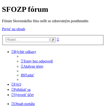
SFOZP fórum
Fórum Slovenského fóra osôb so zdravotným postihnutím
Prejsť na obsah
Rozšírené
Hľadať
vyhľadávanie
Rýchle odkazy
Temy bez odpovedí
Aktívne témy
Hľadať
FAQ
Prihlásiť sa
Vytvoriť účet
Obsah portálu