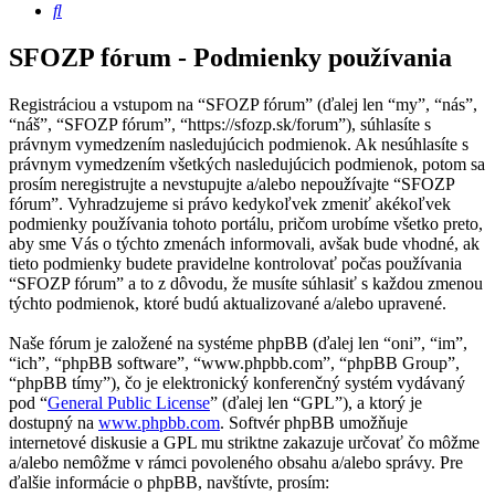
Hľadať
SFOZP fórum - Podmienky používania
Registráciou a vstupom na “SFOZP fórum” (ďalej len “my”, “nás”,
“náš”, “SFOZP fórum”, “https://sfozp.sk/forum”), súhlasíte s
právnym vymedzením nasledujúcich podmienok. Ak nesúhlasíte s
právnym vymedzením všetkých nasledujúcich podmienok, potom sa
prosím neregistrujte a nevstupujte a/alebo nepoužívajte “SFOZP
fórum”. Vyhradzujeme si právo kedykoľvek zmeniť akékoľvek
podmienky používania tohoto portálu, pričom urobíme všetko preto,
aby sme Vás o týchto zmenách informovali, avšak bude vhodné, ak
tieto podmienky budete pravidelne kontrolovať počas používania
“SFOZP fórum” a to z dôvodu, že musíte súhlasiť s každou zmenou
týchto podmienok, ktoré budú aktualizované a/alebo upravené.
Naše fórum je založené na systéme phpBB (ďalej len “oni”, “im”,
“ich”, “phpBB software”, “www.phpbb.com”, “phpBB Group”,
“phpBB tímy”), čo je elektronický konferenčný systém vydávaný
pod “
General Public License
” (ďalej len “GPL”), a ktorý je
dostupný na
www.phpbb.com
. Softvér phpBB umožňuje
internetové diskusie a GPL mu striktne zakazuje určovať čo môžme
a/alebo nemôžme v rámci povoleného obsahu a/alebo správy. Pre
ďalšie informácie o phpBB, navštívte, prosím: