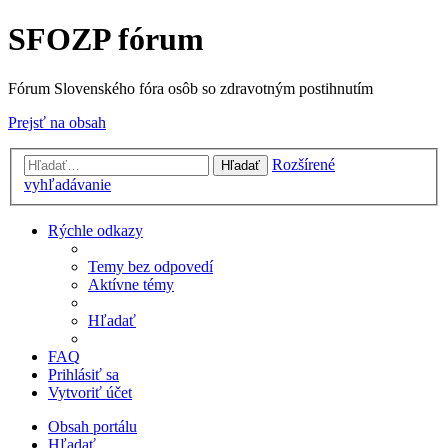
SFOZP fórum
Fórum Slovenského fóra osôb so zdravotným postihnutím
Prejsť na obsah
Rozšírené
Hľadať
vyhľadávanie
Rýchle odkazy
Temy bez odpovedí
Aktívne témy
Hľadať
FAQ
Prihlásiť sa
Vytvoriť účet
Obsah portálu
Hľadať