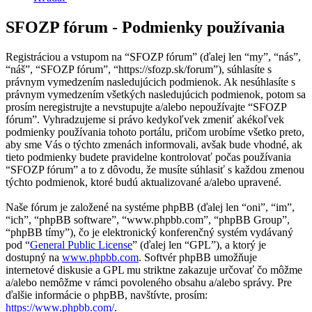
SFOZP fórum - Podmienky používania
Registráciou a vstupom na “SFOZP fórum” (ďalej len “my”, “nás”,
“náš”, “SFOZP fórum”, “https://sfozp.sk/forum”), súhlasíte s
právnym vymedzením nasledujúcich podmienok. Ak nesúhlasíte s
právnym vymedzením všetkých nasledujúcich podmienok, potom sa
prosím neregistrujte a nevstupujte a/alebo nepoužívajte “SFOZP
fórum”. Vyhradzujeme si právo kedykoľvek zmeniť akékoľvek
podmienky používania tohoto portálu, pričom urobíme všetko preto,
aby sme Vás o týchto zmenách informovali, avšak bude vhodné, ak
tieto podmienky budete pravidelne kontrolovať počas používania
“SFOZP fórum” a to z dôvodu, že musíte súhlasiť s každou zmenou
týchto podmienok, ktoré budú aktualizované a/alebo upravené.
Naše fórum je založené na systéme phpBB (ďalej len “oni”, “im”,
“ich”, “phpBB software”, “www.phpbb.com”, “phpBB Group”,
“phpBB tímy”), čo je elektronický konferenčný systém vydávaný
pod “
General Public License
” (ďalej len “GPL”), a ktorý je
dostupný na
www.phpbb.com
. Softvér phpBB umožňuje
internetové diskusie a GPL mu striktne zakazuje určovať čo môžme
a/alebo nemôžme v rámci povoleného obsahu a/alebo správy. Pre
ďalšie informácie o phpBB, navštívte, prosím:
https://www.phpbb.com/
.