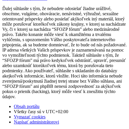
Ďalej súhlasíte s tým, že nebudete odosielať žiadne urážlivé,
obscénne, vulgárne, ohováracie, nenávistné, výhražné, sexuálne
orientované príspevky alebo posielať akýkoľvek iný materiál, ktorý
môže porušovať ktorékoľvek zákony krajiny, v ktorej sa nachádzate
Vy, či v ktorej sa nachádza “SFOZP fórum” alebo medzinárodné
právo. Takéto konanie môže viesť k okamžitému a trvalému
vylúčeniu, s upozornením Vášho poskytovateľa internetového
pripojenia, ak sa budeme domnievať, že to bude od nás požadované.
IP adresa všetkých Vašich príspevkov je zaznamenávaná na pomoc
vo vymožiteľnosti týchto podmienok. Taktiež súhlasíte s tým, že
“SFOZP fórum” má právo kedykoľvek odstrániť, upraviť, presunúť
alebo uzamknúť ktorúkoľvek tému, ktorá by porušovala tieto
podmienky. Ako používateľ, súhlasíte s ukladaním do databázy
akejkoľvek informácie, ktorú vložíte. Hoci táto informácia nebude
zverejnená/poskytnutá žiadnej tretej strane bez Vášho súhlasu, ani
“SFOZP fórum” ani phpBB nenesú zodpovednosť za akýkoľvek
pokus o prienik (hacking), ktorý môže viesť k zneužitiu týchto
údajov.
Obsah portálu
Všetky časy sú v
UTC+02:00
Vymazať cookies
Napísať administrátorovi