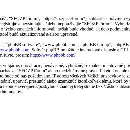
náš”, “SFOZP fórum”, “https://sfozp.sk/forum”), súhlasíte s právnym
egistrujte a nevstupujte a/alebo nepoužívajte “SFOZP fórum”. Vyhr
s o týchto zmenách informovali, avšak bude vhodné, ak tieto podmien
ktoré budú aktualizované a/alebo upravené.
“ich”, “phpBB software”, “www.phpbb.com”, “phpBB Group”, “phpBB t
ww.phpbb.com
. Softvér phpBB umožňuje internetové diskusie a GPL
vštívte, prosím:
https://www.phpbb.com/
.
ne, vulgárne, ohováracie, nenávistné, výhražné, sexuálne orientované p
j sa nachádza “SFOZP fórum” alebo medzinárodné právo. Takéto konanie
e to bude od nás požadované. IP adresa všetkých Vašich príspevkov j
rániť, upraviť, presunúť alebo uzamknúť ktorúkoľvek tému, ktorá by p
ácia nebude zverejnená/poskytnutá žiadnej tretej strane bez Vášho sú
chto údajov.