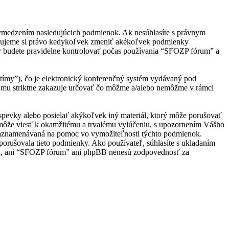
 vymedzením nasledujúcich podmienok. Ak nesúhlasíte s právnym
adzujeme si právo kedykoľvek zmeniť akékoľvek podmienky
ky budete pravidelne kontrolovať počas používania “SFOZP fórum” a
ímy”), čo je elektronický konferenčný systém vydávaný pod
 mu striktne zakazuje určovať čo môžme a/alebo nemôžme v rámci
ríspevky alebo posielať akýkoľvek iný materiál, ktorý môže porušovať
 môže viesť k okamžitému a trvalému vylúčeniu, s upozornením Vášho
e zaznamenávaná na pomoc vo vymožiteľnosti týchto podmienok.
orušovala tieto podmienky. Ako používateľ, súhlasíte s ukladaním
hlasu, ani “SFOZP fórum” ani phpBB nenesú zodpovednosť za