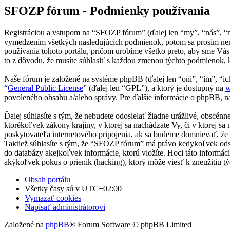
SFOZP fórum - Podmienky používania
Registráciou a vstupom na “SFOZP fórum” (ďalej len “my”, “nás”, “
vymedzením všetkých nasledujúcich podmienok, potom sa prosím ner
používania tohoto portálu, pričom urobíme všetko preto, aby sme Vá
to z dôvodu, že musíte súhlasiť s každou zmenou týchto podmienok, 
Naše fórum je založené na systéme phpBB (ďalej len “oni”, “im”, 
“
General Public License
” (ďalej len “GPL”), a ktorý je dostupný na
w
povoleného obsahu a/alebo správy. Pre ďalšie informácie o phpBB, na
Ďalej súhlasíte s tým, že nebudete odosielať žiadne urážlivé, obscén
ktorékoľvek zákony krajiny, v ktorej sa nachádzate Vy, či v ktore
poskytovateľa internetového pripojenia, ak sa budeme domnievať, ž
Taktiež súhlasíte s tým, že “SFOZP fórum” má právo kedykoľvek odst
do databázy akejkoľvek informácie, ktorú vložíte. Hoci táto inform
akýkoľvek pokus o prienik (hacking), ktorý môže viesť k zneužitiu tý
Obsah portálu
Všetky časy sú v
UTC+02:00
Vymazať cookies
Napísať administrátorovi
Založené na
phpBB
® Forum Software © phpBB Limited