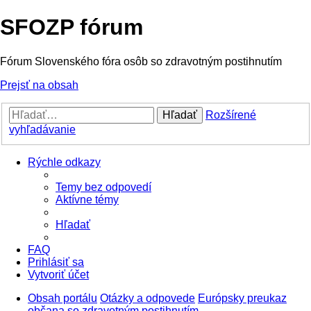
SFOZP fórum
Fórum Slovenského fóra osôb so zdravotným postihnutím
Prejsť na obsah
Hľadať
Rozšírené
vyhľadávanie
Rýchle odkazy
Temy bez odpovedí
Aktívne témy
Hľadať
FAQ
Prihlásiť sa
Vytvoriť účet
Obsah portálu
Otázky a odpovede
Európsky preukaz
občana so zdravotným postihnutím