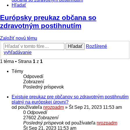
Hľadať
Európsky preukaz občana so
zdravotným postihnutím
Založiť novú tému
Hľadať
Rozšírené
vyhľadávanie
1 téma • Strana
1
z
1
Témy
Odpovedí
Zobrazení
Posledný príspevok
Existuje preukaz pre občanov so zdravotným postihnutím
platný na európskej úrovni?
od používateľa
nrozpadm
»
Št Sep 21, 2023 11:53 am
0
Odpovedí
27602
Zobrazení
Posledný príspevok
od používateľa
nrozpadm
Št Sep 21, 2023 11:53 am