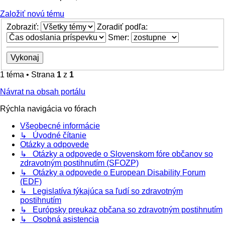
Založiť novú tému
Zobraziť:
Zoradiť podľa:
Smer:
1 téma • Strana
1
z
1
Návrat na obsah portálu
Rýchla navigácia vo fórach
Všeobecné informácie
↳ Úvodné čítanie
Otázky a odpovede
↳ Otázky a odpovede o Slovenskom fóre občanov so
zdravotným postihnutím (SFOZP)
↳ Otázky a odpovede o European Disability Forum
(EDF)
↳ Legislatíva týkajúca sa ľudí so zdravotným
postihnutím
↳ Európsky preukaz občana so zdravotným postihnutím
↳ Osobná asistencia