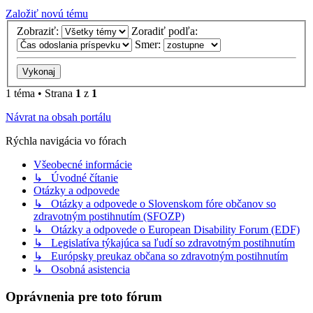
Založiť novú tému
Zobraziť:
Zoradiť podľa:
Smer:
1 téma • Strana
1
z
1
Návrat na obsah portálu
Rýchla navigácia vo fórach
Všeobecné informácie
↳ Úvodné čítanie
Otázky a odpovede
↳ Otázky a odpovede o Slovenskom fóre občanov so
zdravotným postihnutím (SFOZP)
↳ Otázky a odpovede o European Disability Forum (EDF)
↳ Legislatíva týkajúca sa ľudí so zdravotným postihnutím
↳ Európsky preukaz občana so zdravotným postihnutím
↳ Osobná asistencia
Oprávnenia pre toto fórum