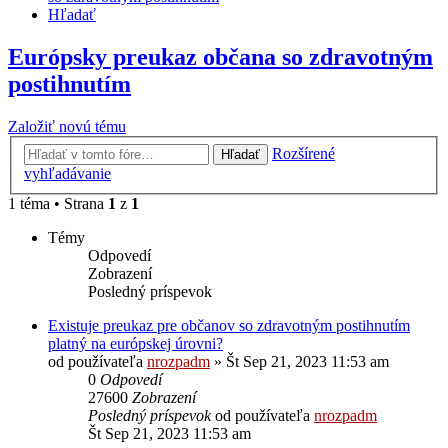
Hľadať
Európsky preukaz občana so zdravotným
postihnutím
Založiť novú tému
Rozšírené
Hľadať
vyhľadávanie
1 téma • Strana
1
z
1
Témy
Odpovedí
Zobrazení
Posledný príspevok
Existuje preukaz pre občanov so zdravotným postihnutím
platný na európskej úrovni?
od používateľa
nrozpadm
»
Št Sep 21, 2023 11:53 am
0
Odpovedí
27600
Zobrazení
Posledný príspevok
od používateľa
nrozpadm
Št Sep 21, 2023 11:53 am