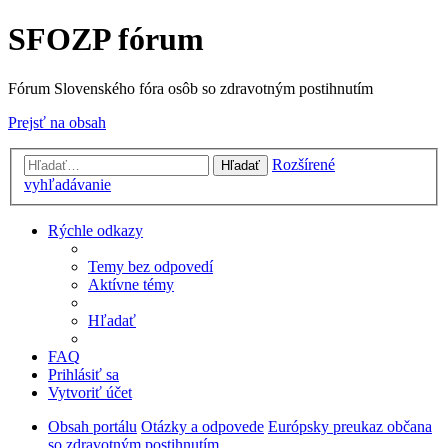
SFOZP fórum
Fórum Slovenského fóra osôb so zdravotným postihnutím
Prejsť na obsah
Rozšírené
Hľadať
vyhľadávanie
Rýchle odkazy
Temy bez odpovedí
Aktívne témy
Hľadať
FAQ
Prihlásiť sa
Vytvoriť účet
Obsah portálu
Otázky a odpovede
Európsky preukaz občana
so zdravotným postihnutím