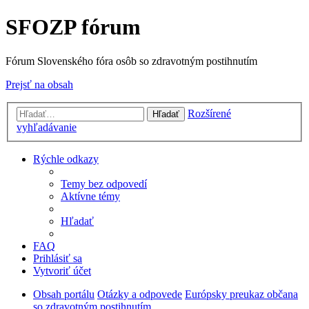
SFOZP fórum
Fórum Slovenského fóra osôb so zdravotným postihnutím
Prejsť na obsah
Rozšírené
Hľadať
vyhľadávanie
Rýchle odkazy
Temy bez odpovedí
Aktívne témy
Hľadať
FAQ
Prihlásiť sa
Vytvoriť účet
Obsah portálu
Otázky a odpovede
Európsky preukaz občana
so zdravotným postihnutím