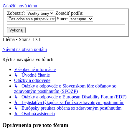
Založiť novú tému
Zobraziť:
Zoradiť podľa:
Smer:
1 téma • Strana
1
z
1
Návrat na obsah portálu
Rýchla navigácia vo fórach
Všeobecné informácie
↳ Úvodné čítanie
Otázky a odpovede
↳ Otázky a odpovede o Slovenskom fóre občanov so
zdravotným postihnutím (SFOZP)
↳ Otázky a odpovede o European Disability Forum (EDF)
↳ Legislatíva týkajúca sa ľudí so zdravotným postihnutím
↳ Európsky preukaz občana so zdravotným postihnutím
↳ Osobná asistencia
Oprávnenia pre toto fórum