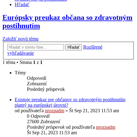
Hľadať
Európsky preukaz občana so zdravotným
postihnutím
Založiť novú tému
Rozšírené
Hľadať
vyhľadávanie
1 téma • Strana
1
z
1
Témy
Odpovedí
Zobrazení
Posledný príspevok
Existuje preukaz pre občanov so zdravotným postihnutím
platný na európskej úrovni?
od používateľa
nrozpadm
»
Št Sep 21, 2023 11:53 am
0
Odpovedí
27600
Zobrazení
Posledný príspevok
od používateľa
nrozpadm
Št Sep 21, 2023 11:53 am