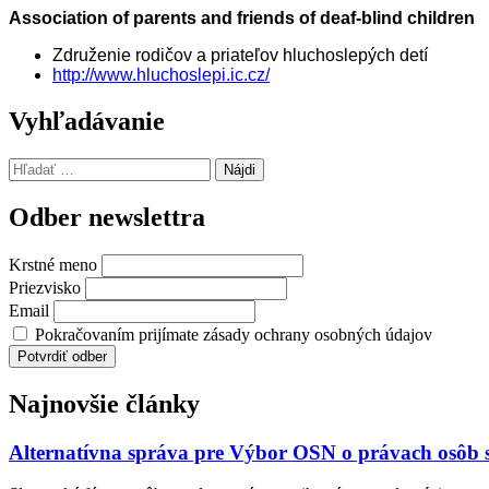
Association of parents and friends of deaf-blind children
Združenie rodičov a priateľov hluchoslepých detí
http://www.hluchoslepi.ic.cz/
Preskočiť
Vyhľadávanie
späť
na
Hľadať:
hlavnú
navigáciu
Odber newslettra
Krstné meno
Priezvisko
Email
Pokračovaním prijímate zásady ochrany osobných údajov
Najnovšie články
Alternatívna správa pre Výbor OSN o právach osôb 