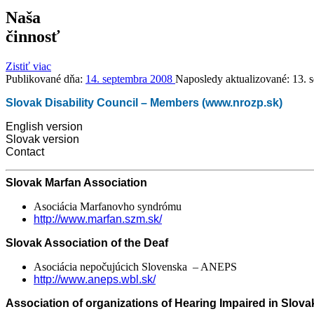
Naša
činnosť
Zistiť viac
Publikované dňa:
14. septembra 2008
Naposledy aktualizované:
13. 
Slovak Disability Council – Members (www.nrozp.sk)
English version
Slovak version
Contact
Slovak Marfan Association
Asociácia Marfanovho syndrómu
http://www.marfan.szm.sk/
Slova
k Association of the Deaf
Asociácia nepočujúcich Slovenska – ANEPS
http://www.aneps.wbl.sk/
Association of organizations of Hearing Impaired in Slova