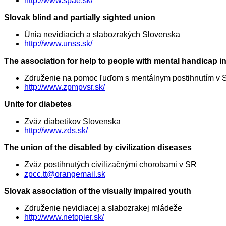
http://www.spae.sk/
Slovak blind and partially sighted union
Únia nevidiacich a slabozrakých Slovenska
http://www.unss.sk/
The association for help to people with mental handicap i
Združenie na pomoc ľuďom s mentálnym postihnutím v S
http://www.zpmpvsr.sk/
Unite for diabetes
Zväz diabetikov Slovenska
http://www.zds.sk/
The union of the disabled by civilization diseases
Zväz postihnutých civilizačnými chorobami v SR
zpcc.tt@orangemail.sk
Slovak association of the visually impaired youth
Združenie nevidiacej a slabozrakej mládeže
http://www.netopier.sk/