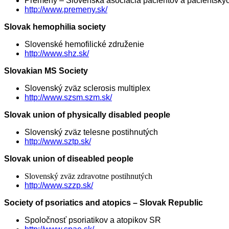
Premeny – Slovenská asociácia pacientov a pacientskyc
http://www.premeny.sk/
Slovak hemophilia society
Slovenské hemofilické združenie
http://www.shz.sk/
Slovakian MS Society
Slovenský zväz sclerosis multiplex
http://www.szsm.szm.sk/
Slovak union of physically disabled people
Slovenský zväz telesne postihnutých
http://www.sztp.sk/
Slovak union of diseabled people
Slovenský zväz zdravotne postihnutých
http://www.szzp.sk/
Society of psoriatics and atopics – Slovak Republic
Spoločnosť psoriatikov a atopikov SR