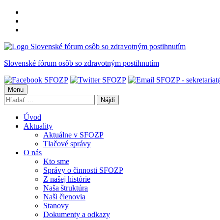
Preskočiť
na
Preskočiť
hlavnú
na
Preskočiť
navigáciu
hlavný
na
obsah
pätičku
Slovenské fórum osôb so zdravotným postihnutím
Menu
Hľadať:
Úvod
Aktuality
Aktuálne v SFOZP
Tlačové správy
O nás
Kto sme
Správy o činnosti SFOZP
Z našej histórie
Naša štruktúra
Naši členovia
Stanovy
Dokumenty a odkazy