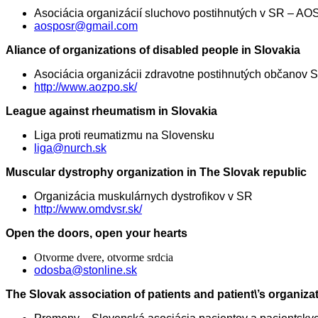
Asociácia organizácií sluchovo postihnutých v SR – AO
aosposr@gmail.com
Aliance of organizations of disabled people in Slovakia
Asociácia organizácii zdravotne postihnutých občanov 
http://www.aozpo.sk/
League against rheumatism in Slovakia
Liga proti reumatizmu na Slovensku
liga@nurch.sk
Muscular dystrophy organization in The Slovak republic
Organizácia muskulárnych dystrofikov v SR
http://www.omdvsr.sk/
Open the doors, open your hearts
Otvorme dvere, otvorme srdcia
odosba@stonline.sk
The Slovak association of patients and patient\’s organiza