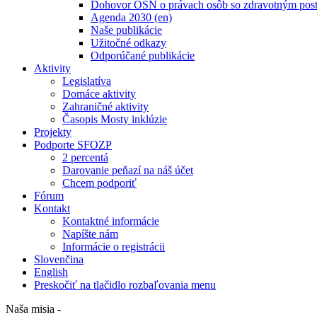
Dohovor OSN o právach osôb so zdravotným post
Agenda 2030 (en)
Naše publikácie
Užitočné odkazy
Odporúčané publikácie
Aktivity
Legislatíva
Domáce aktivity
Zahraničné aktivity
Časopis Mosty inklúzie
Projekty
Podporte SFOZP
2 percentá
Darovanie peňazí na náš účet
Chcem podporiť
Fórum
Kontakt
Kontaktné informácie
Napíšte nám
Informácie o registrácii
Slovenčina
English
Preskočiť na tlačidlo rozbaľovania menu
Naša misia -