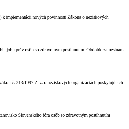
) k implementácii nových povinností Zákona o neziskových
obhajobu práv osôb so zdravotným postihnutím. Obdobie zamestnania
ákon č. 213/1997 Z. z. o neziskových organizáciách poskytujúcich
tanovisko Slovenského fóra osôb so zdravotným postihnutím