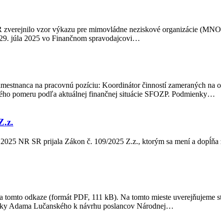
R zverejnilo vzor výkazu pre mimovládne neziskové organizácie (MNO
o 29. júla 2025 vo Finančnom spravodajcovi…
mestnanca na pracovnú pozíciu: Koordinátor činností zameraných na 
ného pomeru podľa aktuálnej finančnej situácie SFOZP. Podmienky…
.z.
2025 NR SR prijala Zákon č. 109/2025 Z.z., ktorým sa mení a dopĺňa z
a tomto odkaze (formát PDF, 111 kB). Na tomto mieste uverejňujeme s
liky Adama Lučanského k návrhu poslancov Národnej…