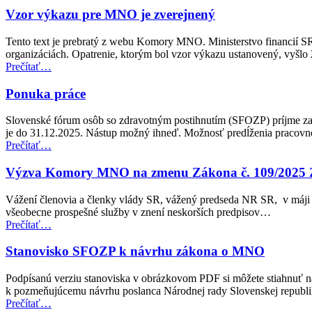
pre
Vzor výkazu pre MNO je zverejnený
Výbor
OSN
Tento text je prebratý z webu Komory MNO. Ministerstvo financií S
o
organizáciách. Opatrenie, ktorým bol vzor výkazu ustanovený, vyšl
právach
“Vzor
Prečítať
…
osôb
výkazu
so
pre
Ponuka práce
zdravotným
MNO
postihnutím”
je
Slovenské fórum osôb so zdravotným postihnutím (SFOZP) príjme za
zverejnený”
je do 31.12.2025. Nástup možný ihneď. Možnosť predĺženia pracov
“Ponuka
Prečítať
…
práce”
Výzva Komory MNO na zmenu Zákona č. 109/2025 Z
Vážení členovia a členky vlády SR, vážený predseda NR SR, v máji 
všeobecne prospešné služby v znení neskorších predpisov…
“Výzva
Prečítať
…
Komory
MNO
Stanovisko SFOZP k návrhu zákona o MNO
na
zmenu
Podpísanú verziu stanoviska v obrázkovom PDF si môžete stiahnuť n
Zákona
k pozmeňujúcemu návrhu poslanca Národnej rady Slovenskej repub
č.
“Stanovisko
Prečítať
…
109/2025