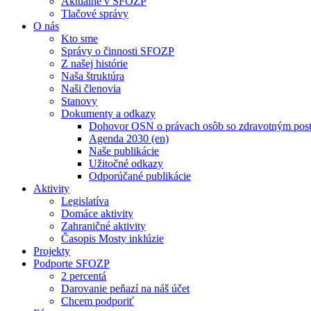
Aktuálne v SFOZP
Tlačové správy
O nás
Kto sme
Správy o činnosti SFOZP
Z našej histórie
Naša štruktúra
Naši členovia
Stanovy
Dokumenty a odkazy
Dohovor OSN o právach osôb so zdravotným post
Agenda 2030 (en)
Naše publikácie
Užitočné odkazy
Odporúčané publikácie
Aktivity
Legislatíva
Domáce aktivity
Zahraničné aktivity
Časopis Mosty inklúzie
Projekty
Podporte SFOZP
2 percentá
Darovanie peňazí na náš účet
Chcem podporiť