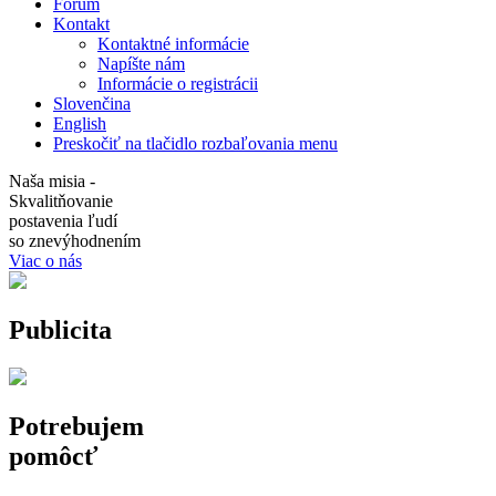
Fórum
Kontakt
Kontaktné informácie
Napíšte nám
Informácie o registrácii
Slovenčina
English
Preskočiť na tlačidlo rozbaľovania menu
Naša misia -
Skvalitňovanie
postavenia ľudí
so znevýhodnením
Viac o nás
Publicita
Potrebujem
pomôcť