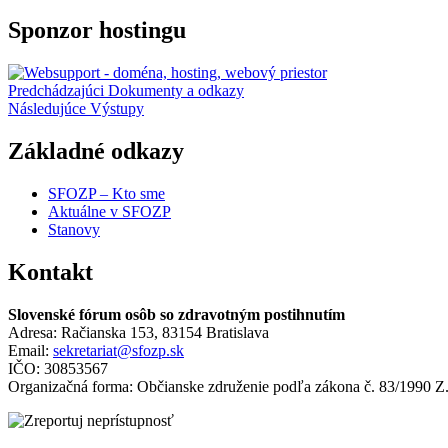
SFOZP
Z.z.”
k
Sponzor hostingu
návrhu
zákona
o
Navigácia
Predchádzajúci
Dokumenty a odkazy
MNO”
Následujúce
Výstupy
v
článku
Základné odkazy
SFOZP – Kto sme
Aktuálne v SFOZP
Stanovy
Kontakt
Slovenské fórum osôb so zdravotným postihnutím
Adresa: Račianska 153, 83154 Bratislava
Email:
sekretariat@sfozp.sk
IČO: 30853567
Organizačná forma: Občianske združenie podľa zákona č. 83/1990 Z.