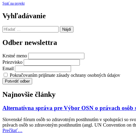
Späť na projekt
Preskočiť
Vyhľadávanie
späť
na
Hľadať:
hlavnú
navigáciu
Odber newslettra
Krstné meno
Priezvisko
Email
Pokračovaním prijímate zásady ochrany osobných údajov
Najnovšie články
Alternatívna správa pre Výbor OSN o právach osôb 
Slovenské fórum osôb so zdravotným postihnutím v spolupráci so sv
právach osôb so zdravotným postihnutím (angl. UN Convention on t
“Alternatívna
Prečítať
…
správa