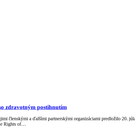
so zdravotným postihnutím
ojimi členskými a ďalšími partnerskými organizáciami predložilo 20.
he Rights of…