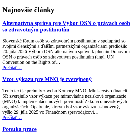
Najnovšie články
Alternatívna správa pre Výbor OSN o právach osôb
so zdravotným postihnutím
Slovenské fórum osôb so zdravotným postihnutím v spolupráci so
svojimi členskými a ďalšími partnerskými organizáciami predložilo
20. júla 2026 Výboru OSN alternatívnu správu k plneniu Dohovoru
OSN o právach osôb so zdravotným postihnutím (angl. UN
Convention on the Rights of…
“Alternatívna
Prečítať
…
správa
pre
Vzor výkazu pre MNO je zverejnený
Výbor
OSN
Tento text je prebratý z webu Komory MNO. Ministerstvo financií
o
SR zverejnilo vzor výkazu pre mimovládne neziskové organizácie
právach
(MNO) k implementácii nových povinností Zákona o neziskových
osôb
organizáciách. Opatrenie, ktorým bol vzor výkazu ustanovený,
so
vyšlo 29. júla 2025 vo Finančnom spravodajcovi…
zdravotným
“Vzor
Prečítať
…
postihnutím”
výkazu
pre
Ponuka práce