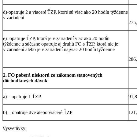
d)-opatruje 2 a viaceré ŤZP, ktoré sú viac ako 20 hodín týždenne
v zariadení
275
e)- opatruje ŤZP, ktorá je v zariadení viac ako 20 hodín
týždenne a súčasne opatruje aj druhú FO s ŤZP, ktorá nie je
v zariadení alebo je v zariadení najviac 20 hodín týždenne
286
2. FO poberá niektorú zo zákonom stanovených
dôchodkových dávok
a) – opatruje 1 ŤZP
91,
b) – opatruje dve alebo viaceré ŤZP
121
Vysvetlivky: