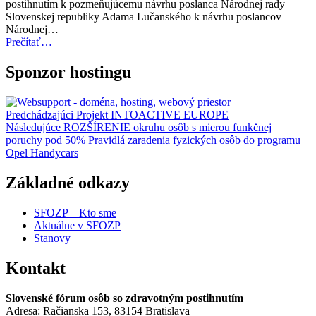
postihnutím k pozmeňujúcemu návrhu poslanca Národnej rady
Z.z.”
Slovenskej republiky Adama Lučanského k návrhu poslancov
Národnej…
“Stanovisko
Prečítať
…
SFOZP
k
Sponzor hostingu
návrhu
zákona
o
Navigácia
Predchádzajúci
Projekt INTOACTIVE EUROPE
MNO”
Následujúce
ROZŠÍRENIE okruhu osôb s mierou funkčnej
v
poruchy pod 50% Pravidlá zaradenia fyzických osôb do programu
článku
Opel Handycars
Základné odkazy
SFOZP – Kto sme
Aktuálne v SFOZP
Stanovy
Kontakt
Slovenské fórum osôb so zdravotným postihnutím
Adresa: Račianska 153, 83154 Bratislava