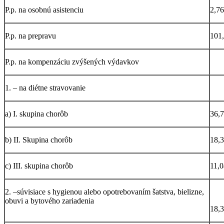
P.p. na osobnú asistenciu
2,76
P.p. na prepravu
101
P.p. na kompenzáciu zvýšených výdavkov
1. – na diétne stravovanie
a) I. skupina chorôb
36,
b) II. Skupina chorôb
18,
c) III. skupina chorôb
11,0
2. –súvisiace s hygienou alebo opotrebovaním šatstva, bielizne,
obuvi a bytového zariadenia
18,