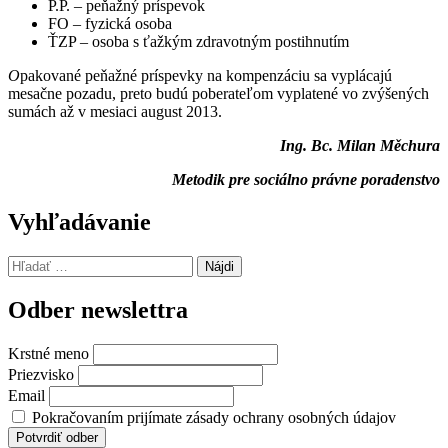
P.P. – peňažný príspevok
FO – fyzická osoba
ŤZP – osoba s ťažkým zdravotným postihnutím
O
pakované peňažné príspevky na kompenzáciu sa vyplácajú
mesačne pozadu, preto budú poberateľom vyplatené vo zvýšených
sumách až v mesiaci august 2013.
Ing. Bc. Milan Měchura
Metodik pre sociálno právne poradenstvo
Preskočiť
Vyhľadávanie
späť
na
Hľadať:
hlavnú
navigáciu
Odber newslettra
Krstné meno
Priezvisko
Email
Pokračovaním prijímate zásady ochrany osobných údajov