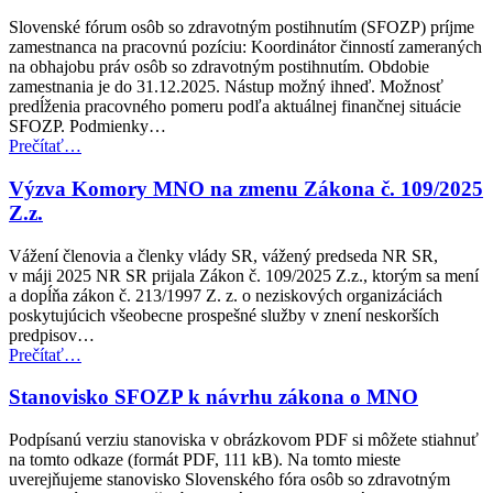
MNO
je
Slovenské fórum osôb so zdravotným postihnutím (SFOZP) príjme
zverejnený”
zamestnanca na pracovnú pozíciu: Koordinátor činností zameraných
na obhajobu práv osôb so zdravotným postihnutím. Obdobie
zamestnania je do 31.12.2025. Nástup možný ihneď. Možnosť
predĺženia pracovného pomeru podľa aktuálnej finančnej situácie
SFOZP. Podmienky…
“Ponuka
Prečítať
…
práce”
Výzva Komory MNO na zmenu Zákona č. 109/2025
Z.z.
Vážení členovia a členky vlády SR, vážený predseda NR SR,
v máji 2025 NR SR prijala Zákon č. 109/2025 Z.z., ktorým sa mení
a dopĺňa zákon č. 213/1997 Z. z. o neziskových organizáciách
poskytujúcich všeobecne prospešné služby v znení neskorších
predpisov…
“Výzva
Prečítať
…
Komory
MNO
Stanovisko SFOZP k návrhu zákona o MNO
na
zmenu
Podpísanú verziu stanoviska v obrázkovom PDF si môžete stiahnuť
Zákona
na tomto odkaze (formát PDF, 111 kB). Na tomto mieste
č.
uverejňujeme stanovisko Slovenského fóra osôb so zdravotným
109/2025