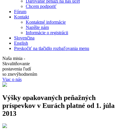
Darovanie peňazí na náš účet
Chcem podporiť
Fórum
Kontakt
Kontaktné informácie
Napíšte nám
Informácie o registrácii
Slovenčina
English
Preskočiť na tlačidlo rozbaľovania menu
Naša misia -
Skvalitňovanie
postavenia ľudí
so znevýhodnením
Viac o nás
Výšky opakovaných peňažných
príspevkov v Eurách platné od 1. júla
2013