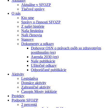
Aktuality
Aktuálne v SFOZP
Tlačové správy
O nás
Kto sme
Správy o činnosti SFOZP
Z našej histórie
Naša štruktúra
Naši členovia
Stanovy
Dokumenty a odkazy
Dohovor OSN o právach osôb so zdravotným
postihnutím (en)
Agenda 2030 (en)
Naše publikácie
Užitočné odkazy
Odporúčané publikácie
Aktivity
Legislatíva
Domáce aktivity
Zahraničné aktivity
Časopis Mosty inklúzie
Projekty
Podporte SFOZP
2 percentá