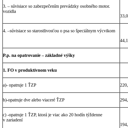
3. – súvisiace so zabezpečením prevádzky osobného motor.
vozidla
33,
4. –súvisiace so starostlivosťou o psa so špeciálnym výcvikom
44,
P.p. na opatrovanie – základné výšky
1. FO v produktívnom veku
a)- opatruje 1 ŤZP
220
b)-opatruje dve alebo viaceré ŤZP
294
c) -opatruje 1 ŤZP, ktorá je viac ako 20 hodín týždenne
v zariadení
194