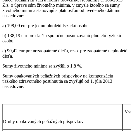
Z.z. o úprave súm životného minima, v zmysle ktorého sa sumy
životného minima stanovujú s platnosťou od uvedeného dátumu
nasledovne:
a) 198,09 eur pre jednu plnoletú fyzickú osobu
b) 138,19 eur pre ďalšiu spoločne posudzovanú plnoletú fyzickú
osobu
c) 90,42 eur pre nezaopatrené dieťa, resp. pre zaopatrené neplnoleté
dieťa.
Sumy životného minima sa zvýšili o 1,8 %.
Sumy opakovaných peňažných príspevkov na kompenzáciu
ťažkého zdravotného postihnutia sa zvyšujú od 1. júla 2013
nasledovne:
Výš
Druhy opakovaných peňažných príspevkov