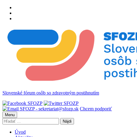
Preskočiť
na
Preskočiť
hlavnú
na
Preskočiť
navigáciu
hlavný
na
obsah
pätičku
Slovenské fórum osôb so zdravotným postihnutím
Chcem podporiť
Menu
Hľadať:
Úvod