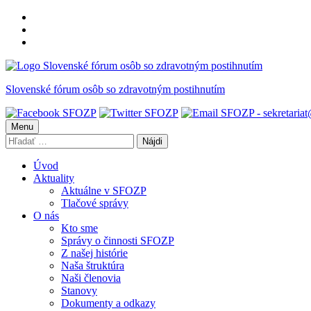
Preskočiť
na
Preskočiť
hlavnú
na
Preskočiť
navigáciu
hlavný
na
obsah
pätičku
Slovenské fórum osôb so zdravotným postihnutím
Menu
Hľadať:
Úvod
Aktuality
Aktuálne v SFOZP
Tlačové správy
O nás
Kto sme
Správy o činnosti SFOZP
Z našej histórie
Naša štruktúra
Naši členovia
Stanovy
Dokumenty a odkazy