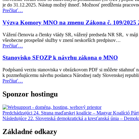
zverejnený”
je do 31.12.2025. Nástup možný ihneď. Možnosť predĺženia pracov
“Ponuka
Prečítať
…
práce”
Výzva Komory MNO na zmenu Zákona č. 109/2025 Z
Vážení členovia a členky vlády SR, vážený predseda NR SR, v máji 
všeobecne prospešné služby v znení neskorších predpisov…
“Výzva
Prečítať
…
Komory
MNO
Stanovisko SFOZP k návrhu zákona o MNO
na
zmenu
Podpísanú verziu stanoviska v obrázkovom PDF si môžete stiahnuť n
Zákona
k pozmeňujúcemu návrhu poslanca Národnej rady Slovenskej repub
č.
“Stanovisko
Prečítať
…
109/2025
SFOZP
Z.z.”
k
Sponzor hostingu
návrhu
zákona
o
Navigácia
Predchádzajúci
24. Strana maďarskej koalície – Magyar Koalíció Párt
MNO”
Následujúce
22. Slovenská demokratická a kresťanská únia – Demokr
v
článku
Základné odkazy