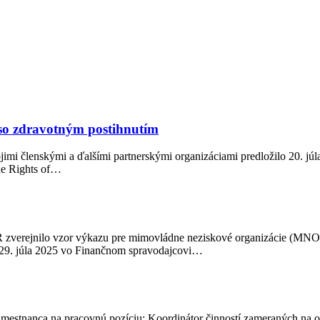
so zdravotným postihnutím
ojimi členskými a ďalšími partnerskými organizáciami predložilo 20.
he Rights of…
R zverejnilo vzor výkazu pre mimovládne neziskové organizácie (MNO
o 29. júla 2025 vo Finančnom spravodajcovi…
mestnanca na pracovnú pozíciu: Koordinátor činností zameraných na 