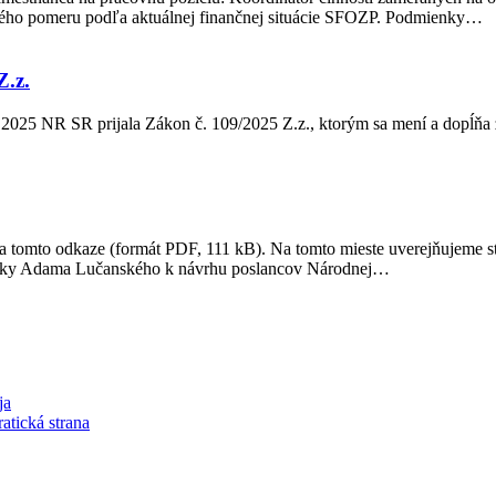
ného pomeru podľa aktuálnej finančnej situácie SFOZP. Podmienky…
.z.
2025 NR SR prijala Zákon č. 109/2025 Z.z., ktorým sa mení a dopĺňa z
a tomto odkaze (formát PDF, 111 kB). Na tomto mieste uverejňujeme s
liky Adama Lučanského k návrhu poslancov Národnej…
ja
atická strana