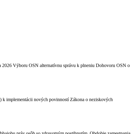
 júla 2026 Výboru OSN alternatívnu správu k plneniu Dohovoru OSN o
) k implementácii nových povinností Zákona o neziskových
obhajobu práv osôb so zdravotným postihnutím. Obdobie zamestnania