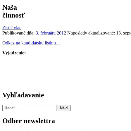
Naša
činnosť
Zistiť viac
Publikované dňa:
3. februára 2012
Naposledy aktualizované:
13. sep
Odkaz na kandidátsku listinu…
Vyjadrenie:
Preskočiť
Vyhľadávanie
späť
na
Hľadať:
hlavnú
navigáciu
Odber newslettra