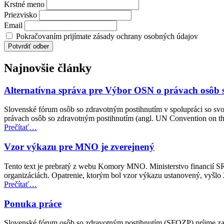
Krstné meno
Priezvisko
Email
Pokračovaním prijímate zásady ochrany osobných údajov
Najnovšie články
Alternatívna správa pre Výbor OSN o právach osôb 
Slovenské fórum osôb so zdravotným postihnutím v spolupráci so sv
právach osôb so zdravotným postihnutím (angl. UN Convention on t
“Alternatívna
Prečítať
…
správa
pre
Vzor výkazu pre MNO je zverejnený
Výbor
OSN
Tento text je prebratý z webu Komory MNO. Ministerstvo financií S
o
organizáciách. Opatrenie, ktorým bol vzor výkazu ustanovený, vyšl
právach
“Vzor
Prečítať
…
osôb
výkazu
so
pre
Ponuka práce
zdravotným
MNO
postihnutím”
je
Slovenské fórum osôb so zdravotným postihnutím (SFOZP) príjme za