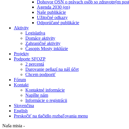
Dohovor OSN o právach osôb so zdravotným post
Agenda 2030 (en)
Naše publikácie
Užitočné odkazy
Odporúčané publikácie
Aktivity
Legislatíva
Domáce aktivity
Zahraničné aktivity
Časopis Mosty inklúzie
Projekty
Podporte SFOZP
2 percentá
Darovanie peňazí na náš účet
Chcem podporiť
Fórum
Kontakt
Kontaktné informácie
Napíšte nám
Informácie o registrácii
Slovenčina
English
Preskočiť na tlačidlo rozbaľovania menu
Naša misia -